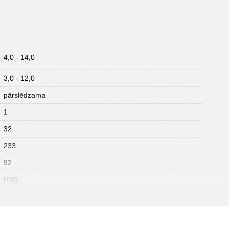
4,0 - 14,0
:
3,0 - 12,0
pārslēdzama
1
32
233
92
HSS
Vara, alumīnija, tērauda, speciāla tērauda, plastmasas
caurules
Video