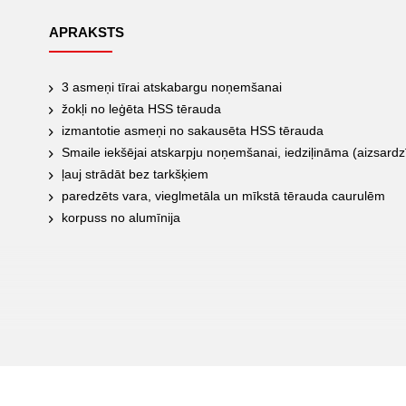
APRAKSTS
3 asmeņi tīrai atskabargu noņemšanai
žokļi no leģēta HSS tērauda
izmantotie asmeņi no sakausēta HSS tērauda
Smaile iekšējai atskarpju noņemšanai, iedziļināma (aizsardz
ļauj strādāt bez tarkšķiem
paredzēts vara, vieglmetāla un mīkstā tērauda caurulēm
korpuss no alumīnija