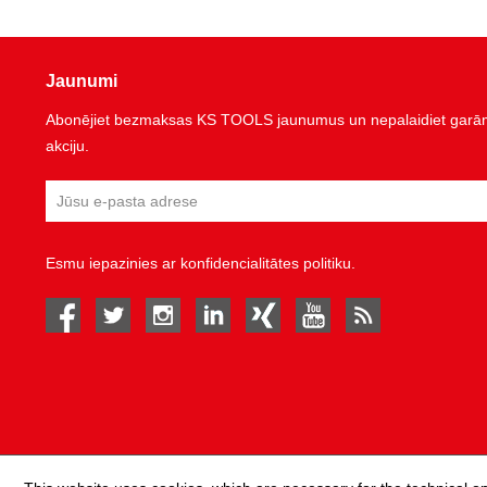
Jaunumi
Abonējiet bezmaksas KS TOOLS jaunumus un nepalaidiet garām 
akciju.
Esmu iepazinies ar
konfidencialitātes politiku
.
facebook
twitter
instagram
linked in
Xing
youtube
rss