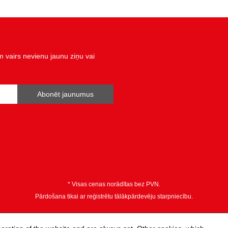
kopējais garums L, mm:
svars, g:
vairs nevienu jaunu ziņu vai
Abonēt jaunumus
* Visas cenas norādītas bez PVN.
Pārdošana tikai ar reģistrētu tālākpārdevēju starpniecību.