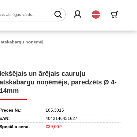
Latvijas
 atskabargu noņēmēji
Iekšējais un ārējais cauruļu
atskabargu noņēmējs, paredzēts Ø 4-
14mm
Preces Nr.:
105.3015
EAN:
4042146431627
Speciāla cena:
€39,00 *