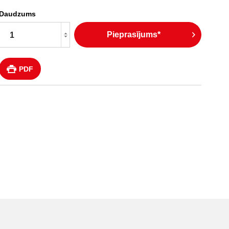
Daudzums
Pieprasījums*
PDF