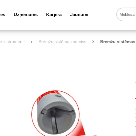
res
Uzņēmums
Karjera
Jaunumi
ie instrumenti
Bremžu sistēmas serviss
Bremžu sistēmas