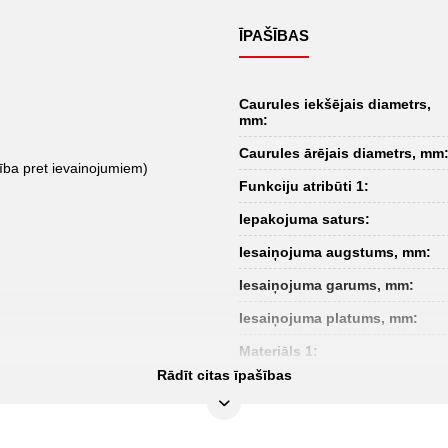
ĪPAŠĪBAS
Caurules iekšējais diametrs,
mm:
Caurules ārējais diametrs, mm
ība pret ievainojumiem)
Funkciju atribūti 1:
Iepakojuma saturs:
Iesaiņojuma augstums, mm:
Iesaiņojuma garums, mm:
Iesaiņojuma platums, mm:
Materiāls 1:
Rādīt citas īpašības
Pielietojuma joma - materiāls:
Video saite uz lietošanu: