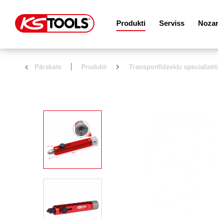
Produkti
Serviss
Noza
Pārskats
Produkti
Transportlīdzekļu specializēt