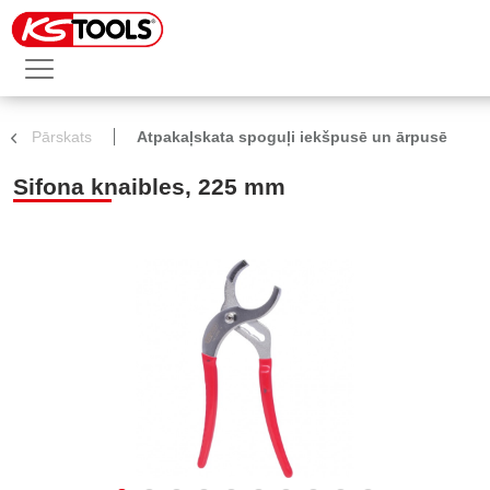
Pārskats
Atpakaļskata spoguļi iekšpusē un ārpusē
Sifona knaibles, 225 mm