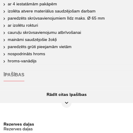
ar 4 iestatāmām pakāpēm
izolēta atvere materiālus saudzējošam darbam
paredzēts skrūvsavienojumiem līdz maks. Ø 65 mm
ar izolētu rokturi
cauruļu skrūvsavienojumu atbrīvošanai
maināmi saudzējošie žokļi
paredzēts grūti pieejamām vietām
nospodrināts hroms
hroms-vanādijs
ĪPAŠĪBAS
Rādīt citas īpašības
Atveres izmērs A, mm:
20,0 - 65,0
Iepakojuma saturs:
1
Iesaiņojuma augstums,
25
mm:
Rezerves daļas
Rezerves daļas
Iesaiņojuma garums,
315