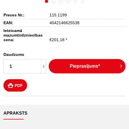
Preces Nr.:
115.1199
EAN:
4042146625538
Ieteicamā
mazumtirdzniecības
cena:
€201,18 *
Daudzums
Pieprasījums*
PDF
APRAKSTS