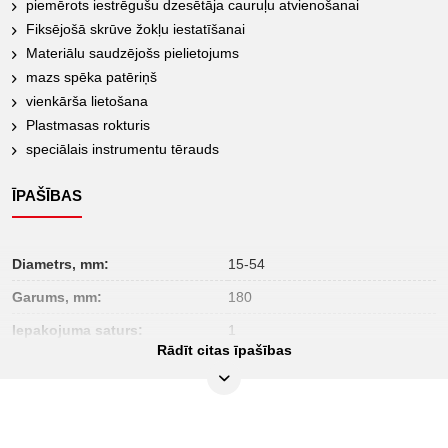
piemērots iestrēgušu dzesētāja cauruļu atvienošanai
Fiksējošā skrūve žokļu iestatīšanai
Materiālu saudzējošs pielietojums
mazs spēka patēriņš
vienkārša lietošana
Plastmasas rokturis
speciālais instrumentu tērauds
ĪPAŠĪBAS
Diametrs, mm:
15-54
Garums, mm:
180
Iepakojuma saturs:
1
Rādīt citas īpašības
Iesaiņojuma augstums, mm:
32
Iesaiņojuma garums, mm:
274
Iesaiņojuma platums, mm:
116