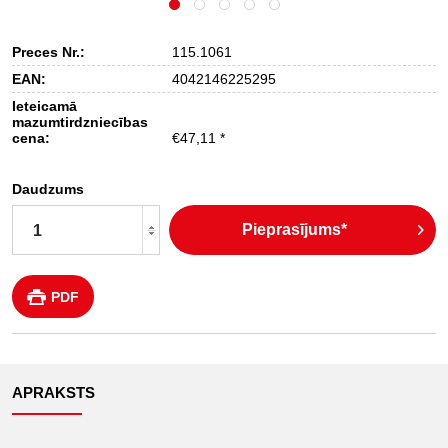
Preces Nr.:
115.1061
EAN:
4042146225295
Ieteicamā
mazumtirdzniecības
cena:
€47,11 *
Daudzums
Pieprasījums*
PDF
APRAKSTS