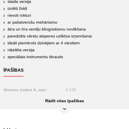
slaida versija
izolēti žokļi
rievoti rokturi
ar pašatverošu mehānismu
ātra un tīra ventiļu blīvgredzenu novilkšana
paredzēts vārstu atsperes uzliktņa izņemšanai
ideāli piemērots dzinējiem ar 4 vārstiem
niķelēta versija
speciālais instrumentu tērauds
ĪPAŠĪBAS
Atveres izmērs A, mm:
0-125
Detaļas garums L2 mm:
100.0
Rādīt citas īpašības
Funkciju atribūti 1:
pašatverošs
Iepakojuma saturs:
1
Iesaiņojuma augstums, mm:
30