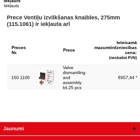
Iekļauts
Iekļauts
Iesaiņojuma garums, mm:
331
Prece Ventiļu izvilkšanas knaibles, 275mm
Iesaiņojuma platums, mm:
110
(115.1061) ir iekļauta arī
Materiāls 1:
Speciāls instrumentu tērauds
forma:
slaida forma
Ieteicamā
Preces
mazumtirdzniecības
Prece
kopējais garums L1, mm:
275,0
Nr.
cena:
(neskaitot PVN)
materiāls 2:
niķelēts
Valve
rokturis:
Rievots rokturis
dismantling
150.1100
and
€657,44 *
svars, g:
380
assembly
kit,25 pcs
Jaunumi