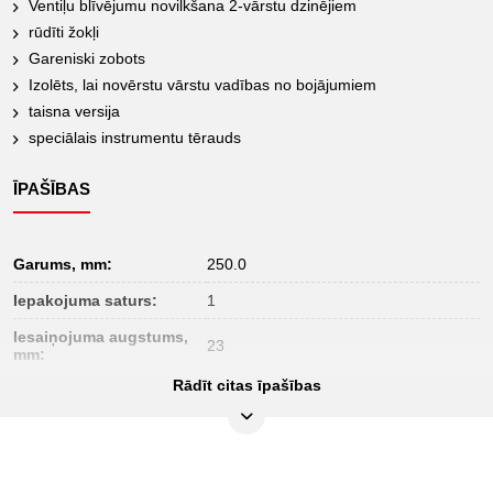
Ventiļu blīvējumu novilkšana 2-vārstu dzinējiem
rūdīti žokļi
Gareniski zobots
Izolēts, lai novērstu vārstu vadības no bojājumiem
taisna versija
speciālais instrumentu tērauds
ĪPAŠĪBAS
Garums, mm:
250.0
Iepakojuma saturs:
1
Iesaiņojuma augstums,
23
mm:
Rādīt citas īpašības
Iesaiņojuma garums, mm:
300
Iesaiņojuma platums,
90
mm:
Materiāls 1:
Speciāls instrumentu tērauds