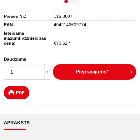
Preces Nr.:
115.3007
EAN:
4042146609774
Ieteicamā
mazumtirdzniecības
cena:
€70,62 *
Daudzums
Pieprasījums*
PDF
APRAKSTS