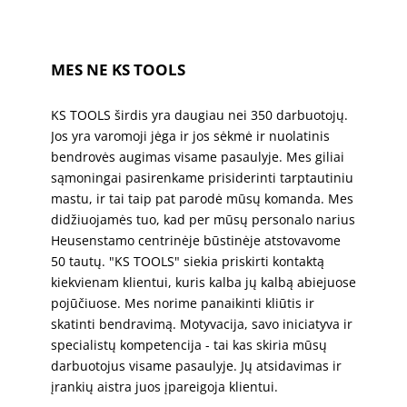
MES NE KS TOOLS
KS TOOLS širdis yra daugiau nei 350 darbuotojų. 
Jos yra varomoji jėga ir jos sėkmė ir nuolatinis 
bendrovės augimas visame pasaulyje. Mes giliai 
sąmoningai pasirenkame prisiderinti tarptautiniu 
mastu, ir tai taip pat parodė mūsų komanda. Mes 
didžiuojamės tuo, kad per mūsų personalo narius 
Heusenstamo centrinėje būstinėje atstovavome 
50 tautų. "KS TOOLS" siekia priskirti kontaktą 
kiekvienam klientui, kuris kalba jų kalbą abiejuose 
pojūčiuose. Mes norime panaikinti kliūtis ir 
skatinti bendravimą. Motyvacija, savo iniciatyva ir 
specialistų kompetencija - tai kas skiria mūsų 
darbuotojus visame pasaulyje. Jų atsidavimas ir 
įrankių aistra juos įpareigoja klientui.