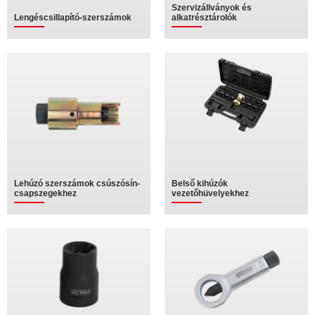
Szervizállványok és
Lengéscsillapító-szerszámok
alkatrésztárolók
Lehúzó szerszámok csúszósín-
Belső kihúzók
csapszegekhez
vezetőhüvelyekhez