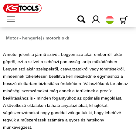
Magyar
Motor - hengerfej / motorblokk
A motor jelenti a jármű szívét. Legyen szó akár emberről, akár
gépről, ezt a szívet a sebészi pontosság tartja működésben.
Legyen szó akár szelepekről, csavarzatokról vagy tömítésekről,
mindennek tökéletesen beállítva kell illeszkednie egymáshoz a
hosszú élettartam biztosítása érdekében. Választékunk tartalmaz
minőségi szerszámokat még ennek a területnek a precíz
beállításához is - minden fogantyúhoz az optimális megoldást.
A következő oldalakon látható anyalazítókat, kihajtókat,
vágószerszámokat nagy gonddal válogattuk ki, hogy lehetővé
tegyük a műszerészek számára a gyors és hatékony
munkavégzést.