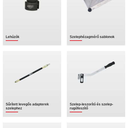
Lehúzók
Szelephézagmérő sablonok
Sűrített levegős adapterek
Szelep-leszorító és szelep-
szelephez
rugófeszítő