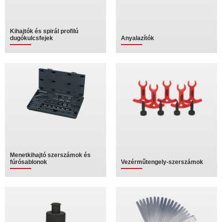
Kihajtók és spirál profilú
dugókulcsfejek
Anyalazítók
Menetkihajtó szerszámok és
fúrósablonok
Vezérműtengely-szerszámok