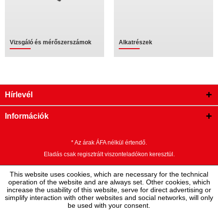
Vizsgáló és mérőszerszámok
Alkatrészek
Hírlevél
Információk
* Az árak ÁFA nélkül értendő.
Eladás csak regisztrált viszonteladókon keresztül.
This website uses cookies, which are necessary for the technical
operation of the website and are always set. Other cookies, which
increase the usability of this website, serve for direct advertising or
simplify interaction with other websites and social networks, will only
be used with your consent.