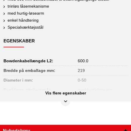
trinløs låsemekanisme
med hurtig-løsearm
enkel håndtering
Specialværktøjsstål
EGENSKABER
Bowdenkabellængde L2:
600.0
Bredde på emballage mm:
219
Diameter i mm:
0-50
Funktions-attributter 1:
med hurtigløsearm
Vis flere egenskaber
Højde på emballage mm:
70
Indhold i pakken:
1
Længde på emballage mm:
256
Materiale1:
Specialværktøjsstål
Nyhedsbrev