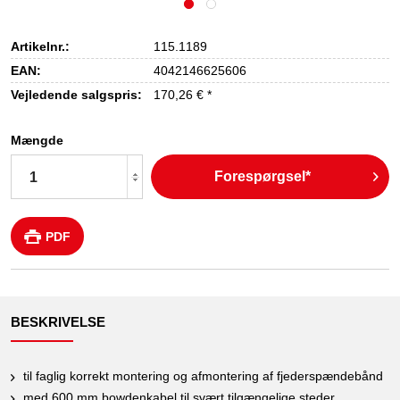
Artikelnr.:
115.1189
EAN:
4042146625606
Vejledende salgspris:
170,26 € *
Mængde
Forespørgsel*
PDF
BESKRIVELSE
til faglig korrekt montering og afmontering af fjederspændebånd
med 600 mm bowdenkabel til svært tilgængelige steder