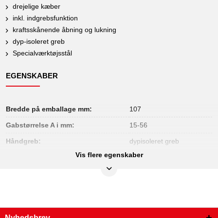
drejelige kæber
inkl. indgrebsfunktion
kraftsskånende åbning og lukning
dyp-isoleret greb
Specialværktøjsstål
EGENSKABER
Bredde på emballage mm:
107
Gabstørrelse A i mm:
15-56
Håndgreb:
dypisoleret greb
Vis flere egenskaber
Højde på emballage mm:
29
Indhold i pakken:
1
Længde på emballage mm:
373
Materiale1:
Specialværktøjsstål
Nyhedsbrev