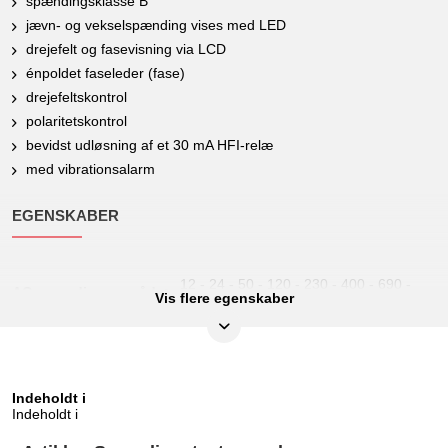
spændingsklasse B
jævn- og vekselspænding vises med LED
drejefelt og fasevisning via LCD
énpoldet faseleder (fase)
drejefeltskontrol
polaritetskontrol
bevidst udløsning af et 30 mA HFI-relæ
med vibrationsalarm
EGENSKABER
12 - 24 - 50 - 120 - 230 - 400 - 690 -
AC spændingsområde:
Vis flere egenskaber
1000 V
Bredde på emballage
107
mm:
12 - 24 - 50 - 120 - 230 - 400 - 690 -
DC spændingsområde:
Indeholdt i
1000 V
Indeholdt i
Frekvens:
0 - 500 Hz