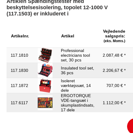
Artiklen Spændingstester med
Højde på emballage mm:
68
beskyttelsesisolering, topolet 12-1000 V
(117.1503) er inkluderet i
Indhold i pakken:
1
Kapslingsklasse:
IP64
Vejledende
Længde på emballage
Artikelnr.
Artikel
salgspris:
361
mm:
(eks. Moms.)
Norm:
IEC IEN 61243-3
Professional
117.1810
electricians tool
2.087,48 € *
Prøvecertifikat:
GS
set, 30 pcs
Insulated tool set,
Strømforbrug:
200 mA
117.1830
2.206,67 € *
36 pcs
Tilladt indkoblingstid:
30 s
Isoleret
117.1872
værktøjssæt, 14
707,00 € *
Visning:
LED/LCD
dele
ERGOTORQUE
Visningstrin:
12 - 1000 V
VDE-tangsæt i
117.6117
1.112,00 € *
skumplastindsats,
Vægt i g:
210
17 dele
kan ikke returneres:
ja