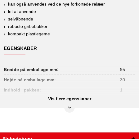
kan også anvendes ved de nye forkortede relæer
let at anvende
selvåbnende
robuste gribebakker
kompakt plastlegeme
EGENSKABER
Bredde på emballage mm:
95
Højde på emballage mm:
30
Indhold i pakken:
1
Vis flere egenskaber
Længde på emballage mm:
264
Samlet længde mm:
200
Udførelse:
lige
Vægt i g:
130
Nyhedsbrev