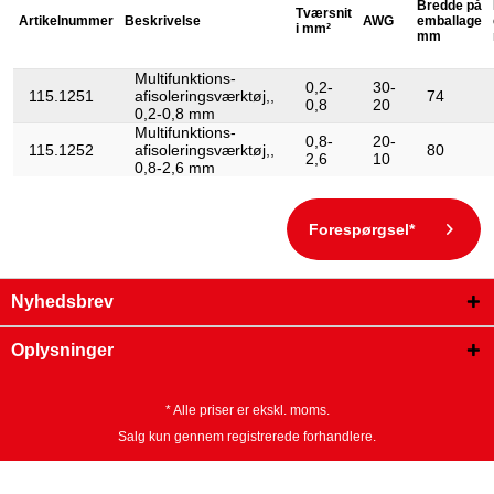
Bredde på
Tværsnit
Artikelnummer
Beskrivelse
AWG
emballage
i mm²
mm
Multifunktions-
0,2-
30-
115.1251
afisoleringsværktøj,,
74
0,8
20
0,2-0,8 mm
Multifunktions-
0,8-
20-
115.1252
afisoleringsværktøj,,
80
2,6
10
0,8-2,6 mm
Forespørgsel*
Nyhedsbrev
Oplysninger
* Alle priser er ekskl. moms.
Salg kun gennem registrerede forhandlere.