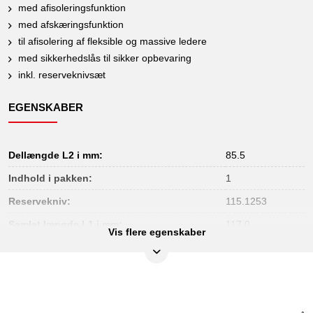
med afisoleringsfunktion
med afskæringsfunktion
til afisolering af fleksible og massive ledere
med sikkerhedslås til sikker opbevaring
inkl. reserveknivsæt
EGENSKABER
Dellængde L2 i mm:
85.5
Indhold i pakken:
1
Reservekniv:
115.1253
Samlet længde L1 i mm:
117.0
Vis flere egenskaber
Vægt i g:
96