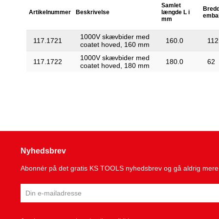
Samlet
Bredd
Artikelnummer
Beskrivelse
længde L i
emba
mm
1000V skævbider med
117.1721
160.0
112
coatet hoved, 160 mm
1000V skævbider med
117.1722
180.0
62
coatet hoved, 180 mm
Nyhedsbrev
Abonnér på det gratis KS TOOLS nyhedsbrev og gå aldrig mere 