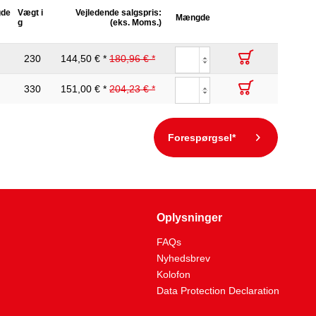
gde
Vægt i
Vejledende salgspris:
Mængde
g
(eks. Moms.)
230
144,50 € *
180,96 € *
330
151,00 € *
204,23 € *
Forespørgsel*
Oplysninger
FAQs
Nyhedsbrev
Kolofon
Data Protection Declaration