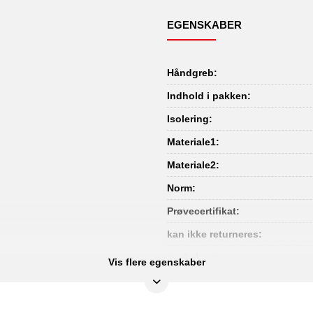
EGENSKABER
Håndgreb:
Indhold i pakken:
Isolering:
Materiale1:
Materiale2:
Norm:
Prøvecertifikat:
kan ikke returneres:
med skær:
Vis flere egenskaber