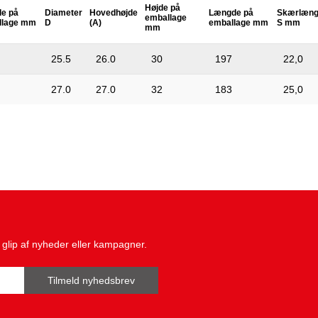
Højde på
e på
Diameter
Hovedhøjde
Længde på
Skærlæn
emballage
llage mm
D
(A)
emballage mm
S mm
mm
25.5
26.0
30
197
22,0
27.0
27.0
32
183
25,0
glip af nyheder eller kampagner.
Tilmeld nyhedsbrev