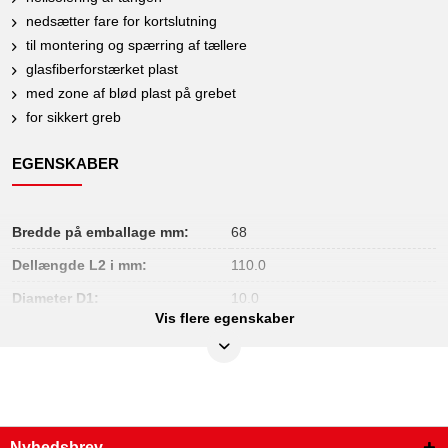
nedsætter fare for kortslutning
til montering og spærring af tællere
glasfiberforstærket plast
med zone af blød plast på grebet
for sikkert greb
EGENSKABER
Bredde på emballage mm:
68
Dellængde L2 i mm:
110.0
Diameter D1:
10.0
Vis flere egenskaber
Diameter D2:
32.0
Hovedhøjde (A):
5.0
Håndgreb:
Plastgreb
Højde på emballage mm:
36
Nyhedsbrev