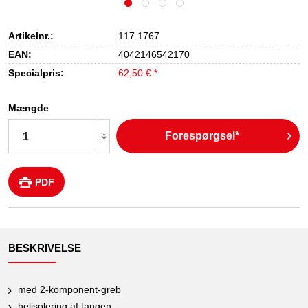
Artikelnr.:
117.1767
EAN:
4042146542170
Specialpris:
62,50 € *
Mængde
Forespørgsel*
PDF
BESKRIVELSE
med 2-komponent-greb
helisolering af tangen