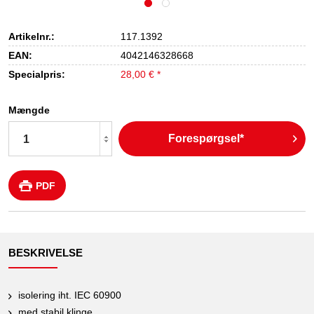
Artikelnr.:
117.1392
EAN:
4042146328668
Specialpris:
28,00 € *
Mængde
Forespørgsel*
PDF
BESKRIVELSE
isolering iht. IEC 60900
med stabil klinge