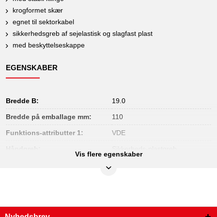
krogformet skær
egnet til sektorkabel
sikkerhedsgreb af sejelastisk og slagfast plast
med beskyttelseskappe
EGENSKABER
Bredde B:
19.0
Bredde på emballage mm:
110
Funktions-attributter 1:
VDE
Håndgreb:
Sikkerheds-plastgreb
Vis flere egenskaber
Højde på emballage mm:
28
Indhold i pakken:
1
Isolering:
Isolering iht. DIN EN 60900
Klingeform:
kroggreb
Nyhedsbrev