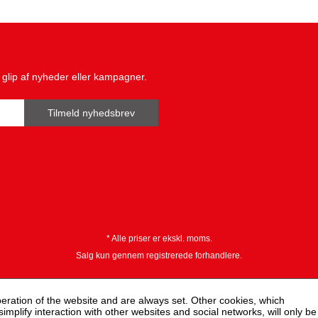
glip af nyheder eller kampagner.
Tilmeld nyhedsbrev
* Alle priser er ekskl. moms.
Salg kun gennem registrerede forhandlere.
peration of the website and are always set. Other cookies, which
 simplify interaction with other websites and social networks, will only be