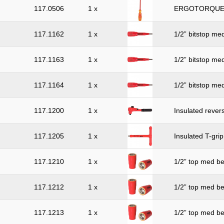
117.0506
1 x
ERGOTORQUE V
117.1162
1 x
1/2” bitstop med
117.1163
1 x
1/2” bitstop med
117.1164
1 x
1/2” bitstop med
117.1200
1 x
Insulated revers
117.1205
1 x
Insulated T-gri
117.1210
1 x
1/2” top med be
117.1212
1 x
1/2” top med be
117.1213
1 x
1/2” top med be