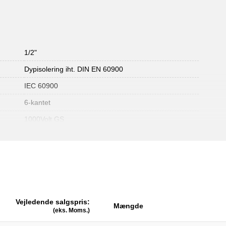
1/2"
Dypisolering iht. DIN EN 60900
IEC 60900
6-kantet
1000Volt GS
Vejledende salgspris:
Mængde
(eks. Moms.)