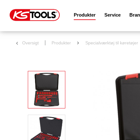
Produkter
Service
Bran
Oversigt
Produkter
Specialværktøj til køretøjer