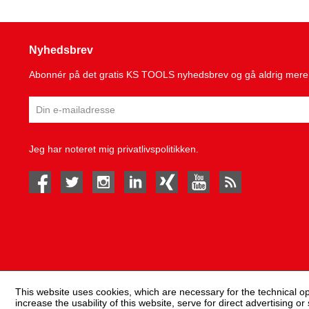
Nyhedsbrev
Abonnér på det gratis KS TOOLS nyhedsbrev og gå aldrig mere 
Jeg har noteret mig
privatlivspolitikken
.
facebook
twitter
instagram
linked in
Xing
youtube
rss
This website uses cookies, which are necessary for the technical o
increase the usability of this website, serve for direct advertising or