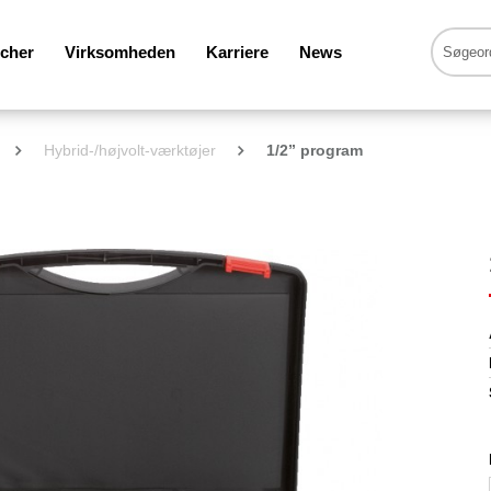
cher
Virksomheden
Karriere
News
Hybrid-/højvolt-værktøjer
1/2” program