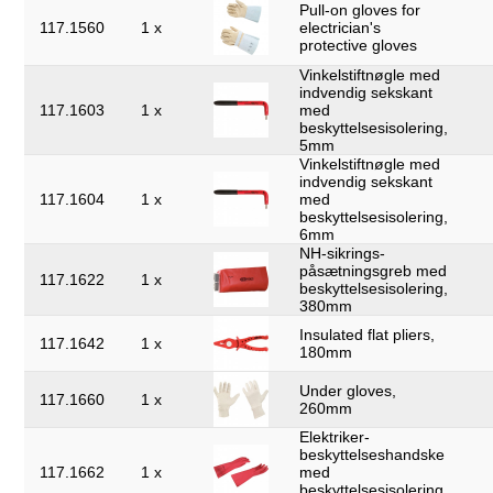
Pull-on gloves for
117.1560
1 x
electrician's
protective gloves
Vinkelstiftnøgle med
indvendig sekskant
117.1603
1 x
med
beskyttelsesisolering,
5mm
Vinkelstiftnøgle med
indvendig sekskant
117.1604
1 x
med
beskyttelsesisolering,
6mm
NH-sikrings-
påsætningsgreb med
117.1622
1 x
beskyttelsesisolering,
380mm
Insulated flat pliers,
117.1642
1 x
180mm
Under gloves,
117.1660
1 x
260mm
Elektriker-
beskyttelseshandske
117.1662
1 x
med
beskyttelsesisolering,