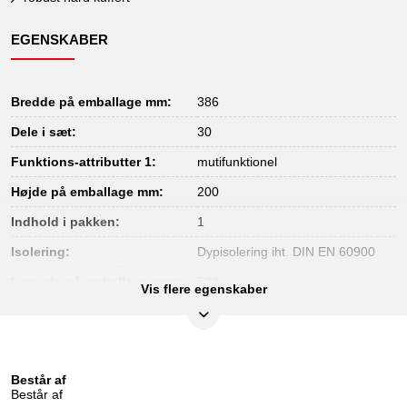
EGENSKABER
Bredde på emballage mm:
386
Dele i sæt:
30
Funktions-attributter 1:
mutifunktionel
Højde på emballage mm:
200
Indhold i pakken:
1
Isolering:
Dypisolering iht. DIN EN 60900
Længde på emballage mm:
500
Vis flere egenskaber
Materiale1:
Meget fint krom-vanadium-stål
Norm:
IEC 60900
Vægt i g:
9400
Består af
Består af