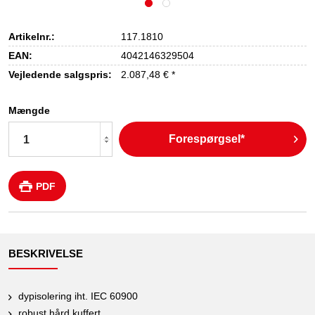
Artikelnr.:
117.1810
EAN:
4042146329504
Vejledende salgspris:
2.087,48 € *
Mængde
Forespørgsel*
PDF
BESKRIVELSE
dypisolering iht. IEC 60900
robust hård kuffert