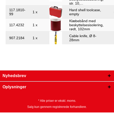
str. 10,...
117.1810-
Hard shell toolcase,
1 x
99
empty
Klæbebånd med
117.4232
1 x
beskyttelsesisolering,
rødt, 102mm
Cable knife, Ø 8-
907.2184
1 x
28mm
Nyhedsbrev
Oplysninger
* Alle priser er ekskl. moms.
Salg kun gennem registrerede forhandlere.