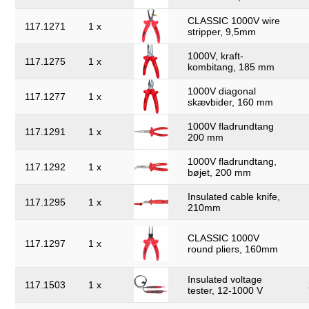
CLASSIC 1000V wire
117.1271
1 x
stripper, 9,5mm
1000V, kraft-
117.1275
1 x
kombitang, 185 mm
1000V diagonal
117.1277
1 x
skævbider, 160 mm
1000V fladrundtang
117.1291
1 x
200 mm
1000V fladrundtang,
117.1292
1 x
bøjet, 200 mm
Insulated cable knife,
117.1295
1 x
210mm
CLASSIC 1000V
117.1297
1 x
round pliers, 160mm
Insulated voltage
117.1503
1 x
tester, 12-1000 V