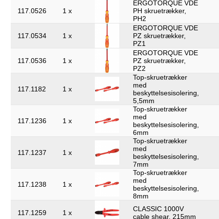
ERGOTORQUE VDE
117.0526
1 x
PH skruetrækker,
PH2
ERGOTORQUE VDE
117.0534
1 x
PZ skruetrækker,
PZ1
ERGOTORQUE VDE
117.0536
1 x
PZ skruetrækker,
PZ2
Top-skruetrækker
med
117.1182
1 x
beskyttelsesisolering,
5,5mm
Top-skruetrækker
med
117.1236
1 x
beskyttelsesisolering,
6mm
Top-skruetrækker
med
117.1237
1 x
beskyttelsesisolering,
7mm
Top-skruetrækker
med
117.1238
1 x
beskyttelsesisolering,
8mm
CLASSIC 1000V
117.1259
1 x
cable shear, 215mm