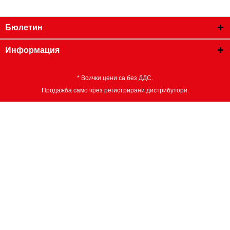
Части в комплекта:
4
Широчина на опаковката mm:
172
Бюлетин
макс. брой обороти в минута:
1500
Информация
* Всички цени са без ДДС.
Продажба само чрез регистрирани дистрибутори.