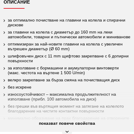
ОПИСАНИЕ
за оптимално почистване на главини на колела и спирачни
дискове
за главини на колела с диаметър до 160 mm на леки
автомобили, товарни и пътнически автомобили и миниванове
оптимизиран за най-новите главини на колела с увеличен
вътрешен диаметър (Ø 60 mm)
шлифовъчен диск с 11 mm щифтово закрепване с 6 допирни
повърхности
за използване с бормашини и акумулаторни винтоверти
(макс. честота на въртене 1 500 U/min)
велкро закрепване за бърза смяна на почистващия диск
без искрене
износоустойчивост – максимална продължителност на
използване (прибл. 100 автомобила на диск)
без грешки във въртящия момент на затягане на колелото
благодарение на чистите контактни повърхности
минимално образуване на прах благодарение на отворените
пори на шлайфащия материал и формата на шлифовъчния
показват повече свойства
диск