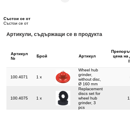
СВОЙСТВА
Състои се от
Състои се от
Височина на опаковката mm:
130
Артикули, съдържащи се в продукта
Диаметър в mm:
160
Дължина на опаковката mm:
172
Препоръ
Артикул
Брой
100 превозни средства на
Артикул
цена на
Капацитет:
№
диск
Wheel hub
Препратка към видеоклип за
Video
grinder,
употреба:
100.4071
1 x
without disc,
Ø 160 mm
Принадлежност:
с 2 резервни диска
Replacement
discs set for
Профил 1:
6-стенен
100.4075
1 x
wheel hub
1
grinder, 3
Съдържание на опаковката:
1
pcs
Тегло в g:
800
Функции – атрибут 1:
искробезопасен