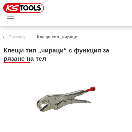
Преглед
Клещи тип „чираци“
Клещи тип „чираци“ с функция за
рязане на тел