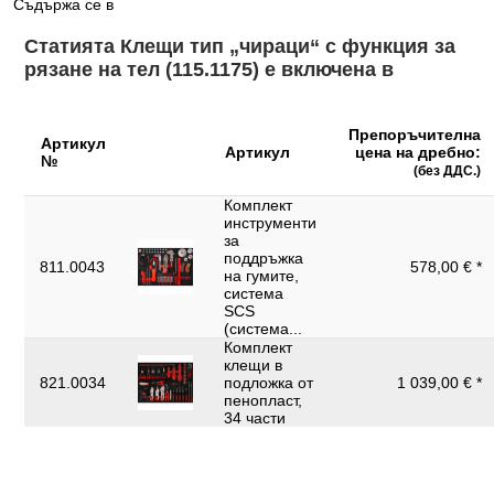
Съдържа се в
Статията Клещи тип „чираци“ с функция за
рязане на тел (115.1175) е включена в
Препоръчителна
Артикул
Артикул
цена на дребно:
№
(без ДДС.)
Комплект
инструменти
за
поддръжка
811.0043
578,00 € *
на гумите,
система
SCS
(система...
Комплект
клещи в
821.0034
подложка от
1 039,00 € *
пенопласт,
34 части