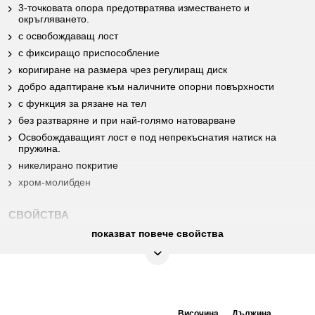
3-точковата опора предотвратява изместването и
окръгляването.
с освобождаващ лост
с фиксиращо приспособление
коригиране на размера чрез регулиращ диск
добро адаптиране към наличните опорни повърхности
с функция за рязане на тел
без разтваряне и при най-голямо натоварване
Освобождаващият лост е под непрекъснатия натиск на
пружина.
никелирано покритие
хром-молибден
СВОЙСТВА
показват повече свойства
Material2:
никелирано покритие
Най-фина хром-молибденова
Материал 1:
стомана
Височина
Дължина