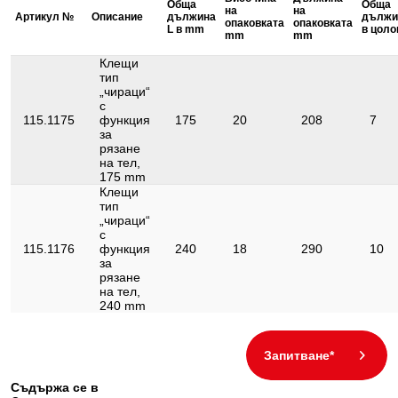
Обща
Обща
Препратка към видеоклип за
на
на
Video
Артикул №
Описание
дължина
дължи
употреба:
опаковката
опаковката
L в mm
в цоло
mm
mm
Ръкохватка:
Метална ръкохватка
Клещи
тип
Съдържание на опаковката:
1
„чираци“
с
с лост за бързо
Функции – атрибут 1:
115.1175
функция
175
20
208
7
освобождаване
за
рязане
на тел,
175 mm
Клещи
тип
„чираци“
с
115.1176
функция
240
18
290
10
за
рязане
на тел,
240 mm
Запитване*
Съдържа се в