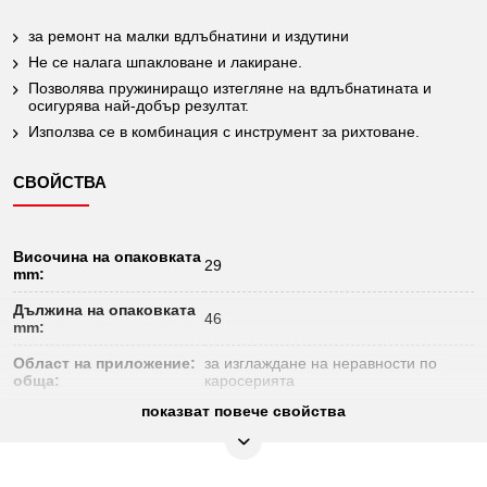
за ремонт на малки вдлъбнатини и издутини
Не се налага шпакловане и лакиране.
Позволява пружиниращо изтегляне на вдлъбнатината и
осигурява най-добър резултат.
Използва се в комбинация с инструмент за рихтоване.
СВОЙСТВА
Височина на опаковката
29
mm:
Дължина на опаковката
46
mm:
Област на приложение:
за изглаждане на неравности по
обща:
каросерията
показват повече свойства
Размери mm:
33 x 22
Съдържание на
5
опаковката: