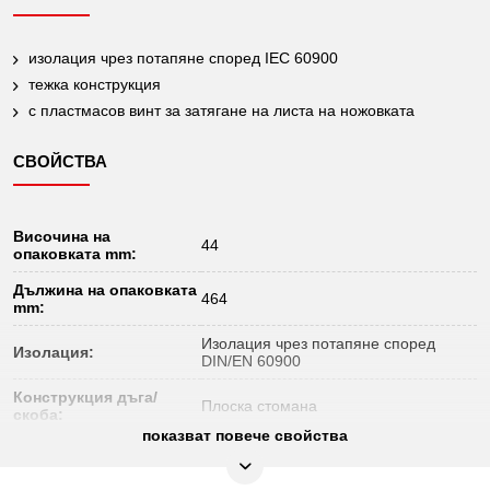
изолация чрез потапяне според IEC 60900
тежка конструкция
с пластмасов винт за затягане на листа на ножовката
СВОЙСТВА
Височина на
44
опаковката mm:
Дължина на опаковката
464
mm:
Изолация чрез потапяне според
Изолация:
DIN/EN 60900
Конструкция дъга/
Плоска стомана
скоба:
показват повече свойства
Материал 1:
Стомана
Не подлежи на