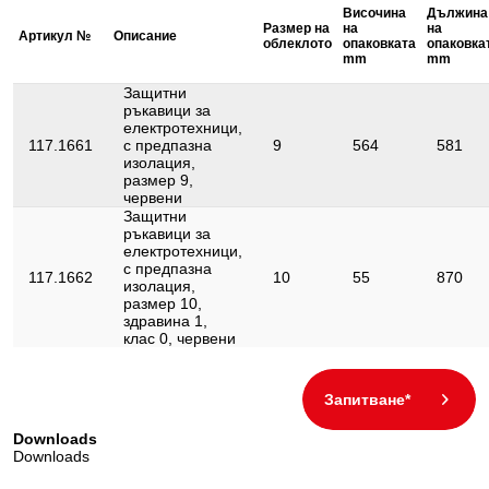
Височина
Дължина
Норма:
DIN EN 60903
Размер на
на
на
Артикул №
Описание
облеклото
опаковката
опаковка
Обща дължина L в mm:
360
mm
mm
Съдържание на опаковката:
1
Защитни
ръкавици за
Тегло в g:
215
електротехници,
117.1661
с предпазна
9
564
581
Удостоверение за проверка:
1000V
изолация,
размер 9,
Цвят:
червени
червен
Защитни
ръкавици за
електротехници,
с предпазна
117.1662
10
55
870
изолация,
размер 10,
здравина 1,
клас 0, червени
Запитване*
Downloads
Downloads