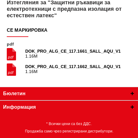
Изтегляния за "Защитни ръкавици за
електротехници с предпазна изолация от
естествен латекс"
CE МАРКИРОВКА
pdf
DOK_PRO_ALG_CE_117.1661_SALL_AQU_V1
1.16M
DOK_PRO_ALG_CE_117.1662_SALL_AQU_V1
1.16M
Бюлетин
Информация
* Всички цени са без ДДС.
Продажба само чрез регистрирани дистрибутори.