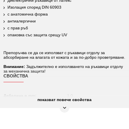
диелектрични ръкавици от латекс
Изолация според DIN 60903
с анатомична форма
антиалергични
с прав ръб
опаковка със защита срещу UV
Препоръчва се да се използват с ръкавици отдолу за
абсорбиране на влагата от кожата и за по-добро проветряване.
Внимание:
Задължително е използването на ръкавици отдолу
за механична защита!
СВОЙСТВА
Дебелина в mm:
1,0
показват повече свойства
Изолация:
Изолация според DIN 60903
Клас Electrosoft:
0
Не подлежи на връщане:
Да