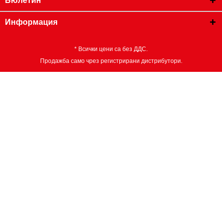
Бюлетин
Информация
* Всички цени са без ДДС.
Продажба само чрез регистрирани дистрибутори.