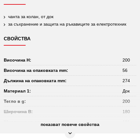
чанта за колан, от док
за съхранение и защита на ръкавиците за електротехник
СВОЙСТВА
Височина H:
200
Височина на опаковката mm:
56
Дължина на опаковката mm:
274
Материал 1:
Док
Тегло в g:
200
Широчина B:
180
Широчина на опаковката mm:
181
показват повече свойства