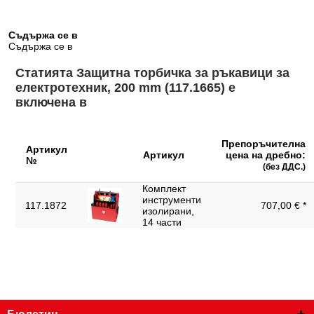
Съдържа се в
Съдържа се в
Статията Защитна торбичка за ръкавици за
електротехник, 200 mm (117.1665) е
включена в
Препоръчителна
Артикул
Артикул
цена на дребно:
№
(без ДДС.)
Комплект
инструменти
117.1872
707,00 € *
изолирани,
14 части