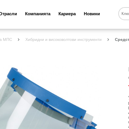
Отрасли
Компанията
Кариера
Новини
за МПС
Хибридни и високоволтови инструменти
Средст