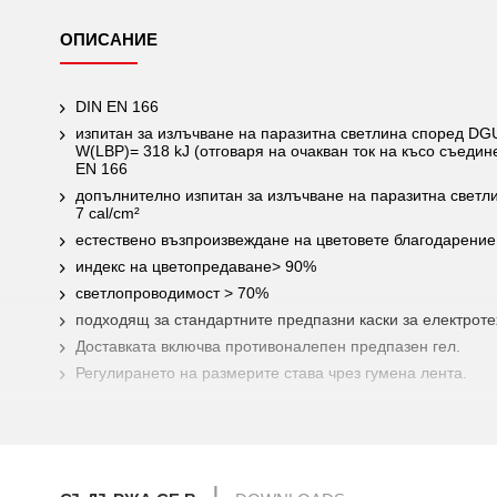
ОПИСАНИЕ
DIN EN 166
изпитан за излъчване на паразитна светлина според DG
W(LBP)= 318 kJ (отговаря на очакван ток на късо съедине
EN 166
допълнително изпитан за излъчване на паразитна светл
7 cal/cm²
естествено възпроизвеждане на цветовете благодарение 
индекс на цветопредаване> 90%
светлопроводимост > 70%
подходящ за стандартните предпазни каски за електрот
Доставката включва противоналепен предпазен гел.
Регулирането на размерите става чрез гумена лента.