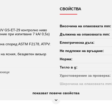
СВОЙСТВА
Височина на опаковката mm:
UV GS-ET-29 контролно ниво
ние при изпитване 7 kA/ 0,5s)
Дължина на опаковката mm:
Електрическа дъга:
ина според ASTM F2178, ATPV:
Не подлежи на връщане:
на ясния, безцветен визьор
Норма:
Тегло в g:
ехници
Удостоверение за проверка:
Широчина на опаковката mm
показват повече свойства