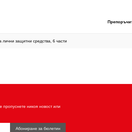
Препоръчит
 лични защитни средства, 6 части
е пропуснете никоя новост или
Абониране за бюлетин