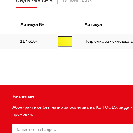
СЪДЪРЖА СЕ В
DOWNLOADS
Артикул №
Артикул
117.6104
Подложка за чекмедже за
Бюлетин
Абонирайте се безплатно за бюлетина на KS TOOLS, за да н
промоция.