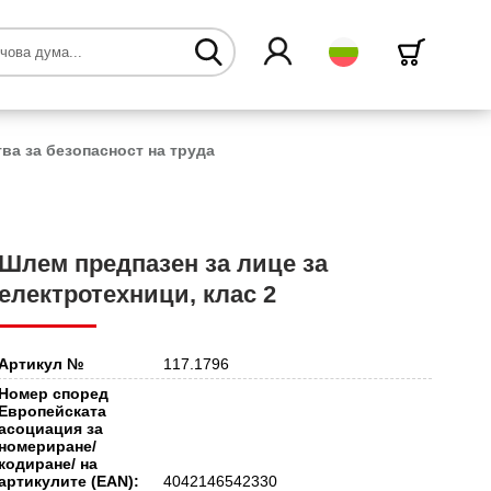
български
ва за безопасност на труда
Шлем предпазен за лице за
електротехници, клас 2
Артикул №
117.1796
Номер според
Европейската
асоциация за
номериране/
кодиране/ на
артикулите (EAN):
4042146542330