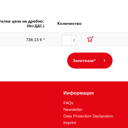
елна цена на дребно:
Количество
(без ДДС.)
738,13 € *
Запитване*
Информация
FAQs
Newsletter
Data Protection Declaration
Imprint