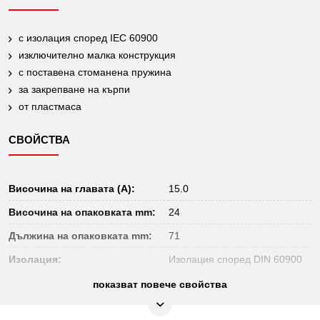
с изолация според IEC 60900
изключително малка конструкция
с поставена стоманена пружина
за закрепване на кърпи
от пластмаса
СВОЙСТВА
Височина на главата (A):
15.0
Височина на опаковката mm:
24
Дължина на опаковката mm:
71
Изолация:
Изолация според DIN 60900
Материал 1:
Пластмаса
показват повече свойства
Не подлежи на връщане:
Да