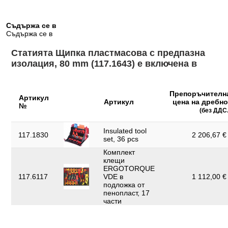
Норма:
IEC 60900
Обща дължина L1 в mm:
80.0
Съдържа се в
Съдържа се в
Ръкохватка:
Пластмасова ръкохватка
Статията Щипка пластмасова с предпазна
Съдържание на опаковката:
1
изолация, 80 mm (117.1643) е включена в
Тегло в g:
30
Удостоверение за проверка:
GS
Препоръчителн
Артикул
Артикул
цена на дребно
№
Частична дължина L2 в mm:
44.0
(без ДДС.
Частична дължина L3 в mm:
10.0
Insulated tool
117.1830
2 206,67 € 
set, 36 pcs
Широчина на опаковката mm:
46
Комплект
клещи
ERGOTORQUE
117.6117
VDE в
1 112,00 € 
подложка от
пенопласт, 17
части