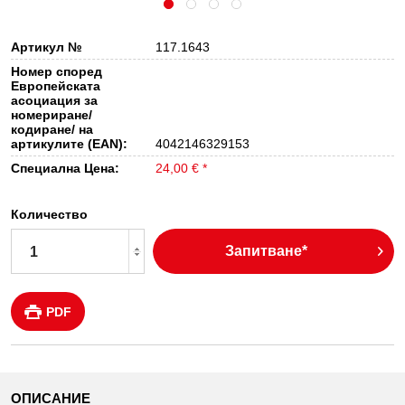
Артикул №
117.1643
Номер според
Европейската
асоциация за
номериране/
кодиране/ на
артикулите (EAN):
4042146329153
Специална Цена:
24,00 € *
Количество
Запитване*
PDF
ОПИСАНИЕ