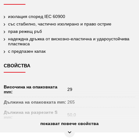
изолация според IEC 60900
със стабилно, частично изолирано и право острие
прав режещ ръб
надеждна дръжка от вискозно-еластична и удароустойчива
пластмаса
с предпазен капак
СВОЙСТВА
Височина на опаковката
29
mm:
Дължина на опаковката mm:
265
Дължина на разрезите S
50,0
mm:
показват повече свойства
Изолация:
Изолация според DIN 60900
Не подлежи на връщане:
Да