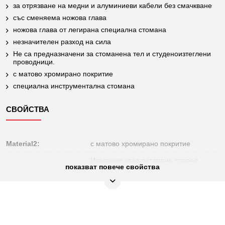
за отрязване на медни и алуминиеви кабели без смачкване
със сменяема ножова глава
ножова глава от легирана специална стомана
незначителен разход на сила
Не са предназначени за стоманена тел и студеноизтеглени
проводници.
с матово хромирано покритие
специална инструментална стомана
СВОЙСТВА
Material2:
с матово хромирано покритие
Изолация чрез потапяне според
Изолация:
показват повече свойства
DIN/EN 60900
Материал 1:
специална инструментална стомана
Не подлежи на
Да
връщане:
Височина
Височина
Дебе