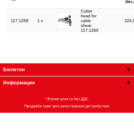
(без
Cutter
head for
117.1258
1 x
cable
324,
shear
117.1260
Бюлетин
Информация
* Всички цени са без ДДС.
Продажба само чрез регистрирани дистрибутори.