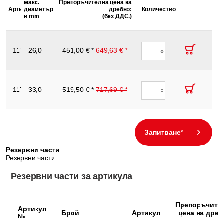
Норма:
IEC 60900
макс.
Препоръчителна цена на
Обща
на
на
на
Артикул №
диаметър
Описание
дължина
дребно:
Количество
главата
опаковката
глава
в mm
L1 в mm
(без ДДС.)
Ръкохватка:
изолирана чрез потапяне дръжка
(A)
mm
в mm
Съдържание на
Ножици за
1
опаковката:
кабели с
117.1260
26,0
предпазна
451,00 € *
649,63 € *
600.0
16.0
40
80.
Удостоверение за
изолация,
1000V
проверка:
600 mm
Ножици за
Функции – атрибут 1:
VDE тестван
кабели с
117.1261
33,0
предпазна
519,50 € *
717,69 € *
700.0
17.0
53
86.
изолация,
700 mm
Запитване*
Резервни части
Резервни части
Резервни части за артикула
Препоръчит
Артикул
Брой
Артикул
цена на др
№