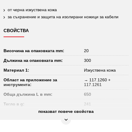
от черна изкуствена кожа
за съхранение и защита на изолирани ножици за кабели
СВОЙСТВА
Височина на опаковката mm:
20
Дължина на опаковката mm:
300
Материал 1:
Изкуствена кожа
Област на приложение за
→ 117.1260 +
инструмента:
117.1261
Обща дължина L в mm:
650
Тегло в g:
241
показват повече свойства
Цвят:
черен
Широчина B:
95 - 190