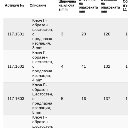
Съдържание на
Широчина
Об
1
на
на
опаковката:
Артикул №
Описание
на ключа
дъ
опаковката
опаковката
в mm
L1
mm
mm
Удостоверение за
1000V
проверка:
Ключ Г-
образен
шестостен,
117.1601
с
3
20
126
1
предпазна
изолация,
3 mm
Ключ Г-
образен
шестостен,
117.1602
с
4
41
132
1
предпазна
изолация,
4 mm
Ключ Г-
образен
шестостен,
117.1603
с
5
16
137
1
предпазна
изолация,
5 mm
Ключ Г-
образен
шестостен,