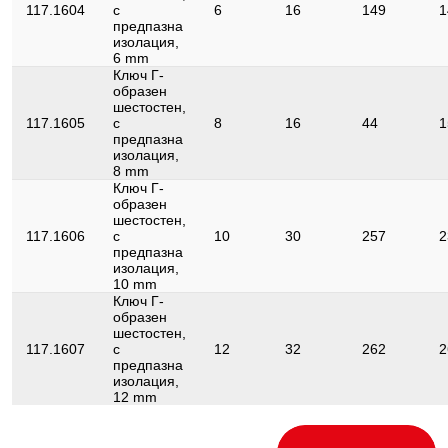
117.1604
с
6
16
149
1
предпазна
изолация,
6 mm
Ключ Г-
образен
шестостен,
117.1605
с
8
16
44
1
предпазна
изолация,
8 mm
Ключ Г-
образен
шестостен,
117.1606
с
10
30
257
2
предпазна
изолация,
10 mm
Ключ Г-
образен
шестостен,
117.1607
с
12
32
262
2
предпазна
изолация,
12 mm