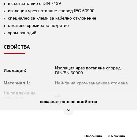
в съответствие с DIN 7439
изолация чрез потапяне според IEC 60900
специално за клеми за кабелно отклонение
с матово хромирано покритие
хром-ванадий
СВОЙСТВА
Изолация чрез потапяне според
Изолация:
DIN/EN 60900
Материал 1:
Най-фина хром-ванадиева стомана
Не подлежи на
Да
връщане:
показват повече свойства
Норма:
DIN 7439, IEC 60900
Профил 1:
Вътрешен шестостен
Профил 2:
метричен
Височина
Дължина