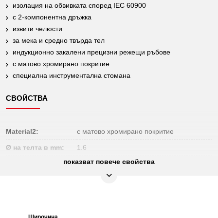
изолация на обвивката според IEC 60900
с 2-компонентна дръжка
извити челюсти
за мека и средно твърда тел
индукционно закалени прецизни режещи ръбове
с матово хромирано покритие
специална инструментална стомана
СВОЙСТВА
Material2:
с матово хромирано покритие
Ø на телта в mm:
1.6
показват повече свойства
Дължина на
2,5
разрезите S mm:
Изолация на втулките чрез потапяне
Изолация:
според DIN/EN 60900
Материал 1:
специална инструментална стомана
Широчина
Височина
Височина