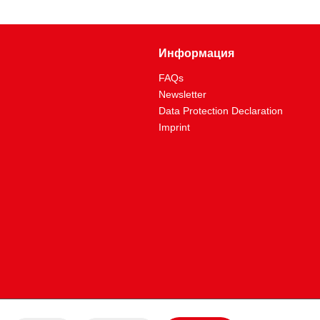
200.0
изолирана чрез потапяне дръжка
Информация
1
FAQs
220
Newsletter
1000V
Data Protection Declaration
Imprint
извит
79.0
:
79
да