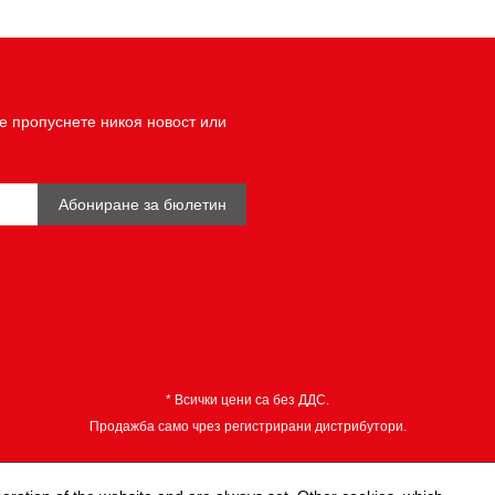
Обща дължина L1 в mm:
Ръкохватка:
Съдържание на опаковката:
е пропуснете никоя новост или
Тегло в g:
Удостоверение за проверка:
Форма:
Абониране за бюлетин
Частична дължина L2 в mm:
Широчина на опаковката mm
с режещ ръб:
* Всички цени са без ДДС.
Продажба само чрез регистрирани дистрибутори.