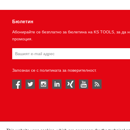
Бюлетин
Абонирайте се безплатно за бюлетина на KS TOOLS, за да н
промоция.
Запознах се с
политиката за поверителност
.
facebook
twitter
instagram
linked in
Xing
youtube
rss