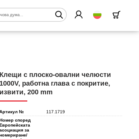
български
Клещи с плоско-овални челюсти
1000V, работна глава с покритие,
извити, 200 mm
Артикул №
117.1719
Номер според
Европейската
асоциация за
номериране/