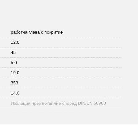
работна глава с покритие
12.0
45
5.0
19.0
353
14,0
Изолация чрез потапяне според DIN/EN 60900
специална инструментална стомана
Да
DIN ISO 5745, IEC 60900