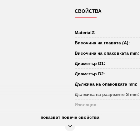
СВОЙСТВА
Material2:
Височина на главата (A):
Височина на опаковката mm:
Диаметър D1:
Диаметър D2:
Дължина на опаковката mm:
Дължина на разрезите S mm:
Изолация:
Материал 1:
показват повече свойства
Не подлежи на връщане:
Норма: