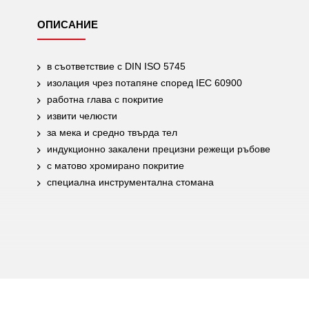
ОПИСАНИЕ
в съответствие с DIN ISO 5745
изолация чрез потапяне според IEC 60900
работна глава с покритие
извити челюсти
за мека и средно твърда тел
индукционно закалени прецизни режещи ръбове
с матово хромирано покритие
специална инструментална стомана