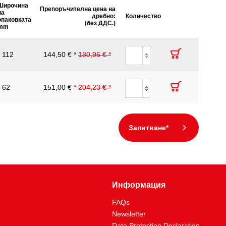
Широчина
Препоръчителна цена на
на
дребно:
Количество
опаковката
(без ДДС.)
mm
112
144,50 € *
180,96 € *
62
151,00 € *
204,23 € *
Запитване*
Информация
FAQs
Newsletter
Data Protection Declaration