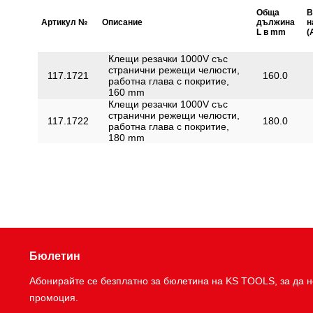
Обща
В
Артикул №
Описание
дължина
н
L в mm
(
Клещи резачки 1000V със
странични режещи челюсти,
117.1721
160.0
работна глава с покритие,
160 mm
Клещи резачки 1000V със
странични режещи челюсти,
117.1722
180.0
работна глава с покритие,
180 mm
Бюлетин
Абонирайте се безплатно за бюлетина на KS TOOLS, за да н
промоция.