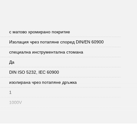
с матово хромирано покритие
Изолация чрез потапяне според DIN/EN 60900
специална инструментална стомана
Да
DIN ISO 5232, IEC 60900
изолирана чрез потапяне дръжка
1
1000V
да