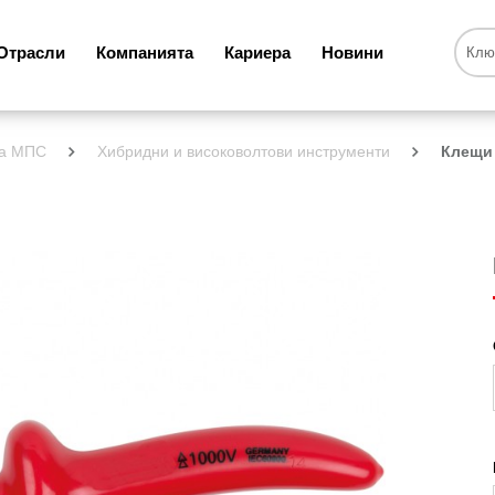
Отрасли
Компанията
Кариера
Новини
за МПС
Хибридни и високоволтови инструменти
Клещи