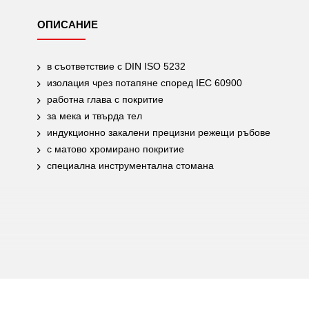
ОПИСАНИЕ
в съответствие с DIN ISO 5232
изолация чрез потапяне според IEC 60900
работна глава с покритие
за мека и твърда тел
индукционно закалени прецизни режещи ръбове
с матово хромирано покритие
специална инструментална стомана