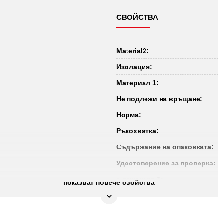
СВОЙСТВА
Material2:
Изолация:
Материал 1:
Не подлежи на връщане:
Норма:
Ръкохватка:
Съдържание на опаковката:
Удостоверение за проверка:
с режещ ръб:
показват повече свойства