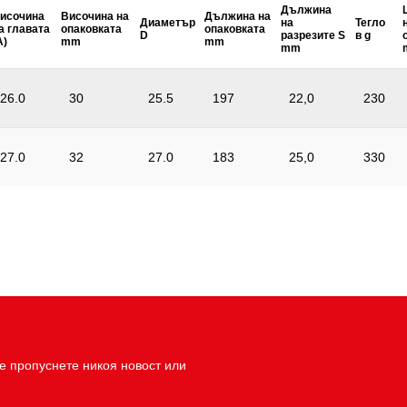
Дължина
исочина
Височина на
Дължина на
Диаметър
на
Тегло
а главата
опаковката
опаковката
D
разрезите S
в g
A)
mm
mm
mm
26.0
30
25.5
197
22,0
230
27.0
32
27.0
183
25,0
330
е пропуснете никоя новост или