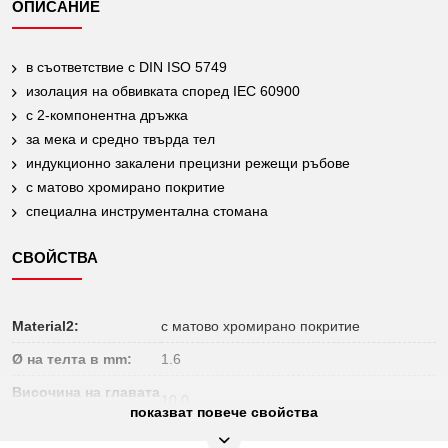
ОПИСАНИЕ
в съответствие с DIN ISO 5749
изолация на обвивката според IEC 60900
с 2-компонентна дръжка
за мека и средно твърда тел
индукционно закалени прецизни режещи ръбове
с матово хромирано покритие
специална инструментална стомана
СВОЙСТВА
Material2:
с матово хромирано покритие
Ø на телта в mm:
1.6
Височина на главата
10.0
(A):
показват повече свойства
Височина на