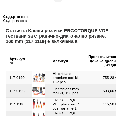
34
опаковката mm:
Диаметър D:
20.0
Съдържа се в
Дължина на
Съдържа се в
223
опаковката mm:
Статията Клещи резачки ERGOTORQUE VDE-
Дължина на
20,0
тествани за странично-диагонално рязане,
разрезите S mm:
160 mm (117.1119) е включена в
Изолация на втулките чрез потапяне
Изолация:
според DIN/EN 60900
Препоръчител
Материал 1:
специална инструментална стомана
Артикул
Артикул
цена на дребн
№
(без ДД
Не подлежи на
Да
връщане:
Electricians
117.0190
premium tool kit,
755,28 
Норма:
DIN ISO 5749, IEC 60900
132 pcs
Обща дължина L в
Electricians max
160.0
117.0195
503,00 
mm:
tool kit, 195 pcs
Обща дължина в
ERGOTORQUE
6
цолове:
117.1100
VDE pliers set, 4
115,50 
pcs, variante 1
Ръкохватка:
2-компонентна дръжка
ERGOTORQUE