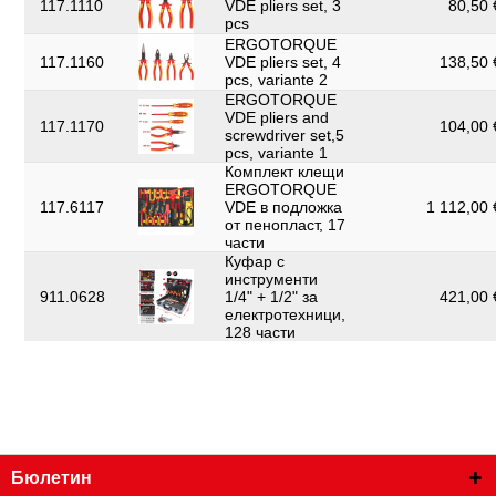
117.1110
VDE pliers set, 3
80,50 
Съдържание на
pcs
1
опаковката:
ERGOTORQUE
117.1160
VDE pliers set, 4
138,50 
Тегло в g:
210
pcs, variante 2
ERGOTORQUE
Удостоверение за
VDE pliers and
1000Volt GS
117.1170
104,00 
проверка:
screwdriver set,5
pcs, variante 1
Широчина на
Комплект клещи
73
опаковката mm:
ERGOTORQUE
117.6117
VDE в подложка
1 112,00 
с режещ ръб:
да
от пенопласт, 17
части
Куфар с
инструменти
911.0628
1/4" + 1/2" за
421,00 
електротехници,
128 части
Бюлетин