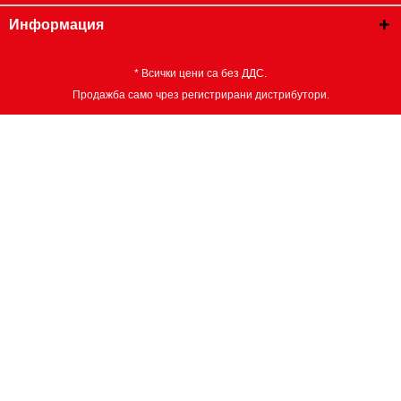
Информация
* Всички цени са без ДДС.
Продажба само чрез регистрирани дистрибутори.