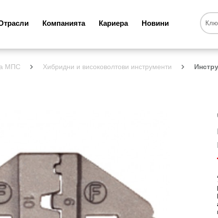
Отрасли
Компанията
Кариера
Новини
за МПС
Хибридни и високоволтови инструменти
Инстру