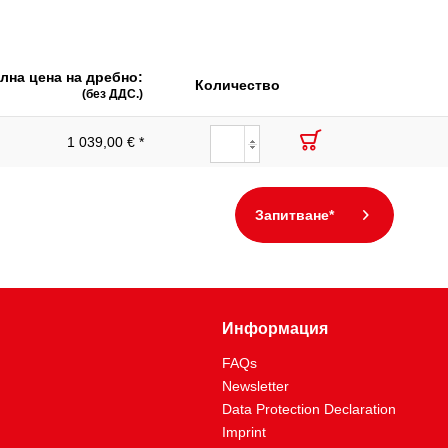
лна цена на дребно:
Количество
(без ДДС.)
1 039,00 € *
Запитване*
Информация
FAQs
Newsletter
Data Protection Declaration
Imprint