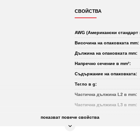
СВОЙСТВА
AWG (Американски стандарт 
Височина на опаковката mm:
Дължина на опаковката mm:
Напречно сечение в mm²:
Съдържание на опаковката:
Тегло в g:
Частична дължина L2 в mm:
Частична дължина L3 в mm:
Широчина на опаковката mm
показват повече свойства