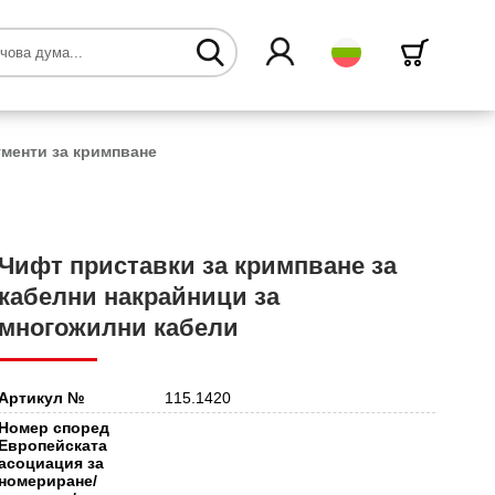
български
менти за кримпване
Чифт приставки за кримпване за
кабелни накрайници за
многожилни кабели
Артикул №
115.1420
Номер според
Европейската
асоциация за
номериране/