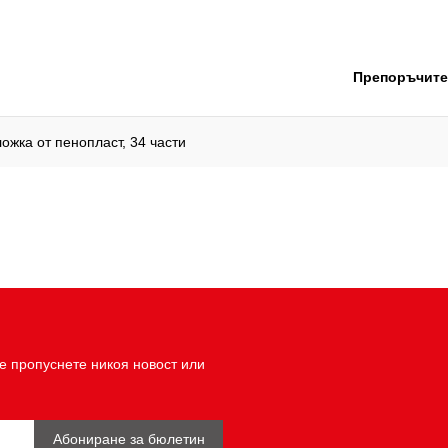
Препоръчите
ожка от пенопласт, 34 части
е пропуснете никоя новост или
Абониране за бюлетин