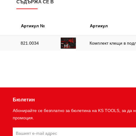
СЪДЪРЖА СЕ В
Артикул №
Артикул
821.0034
Комплект клещи в подл
Бюлетин
Абонирайте се безплатно за бюлетина на KS TOOLS, за да н
промоция.