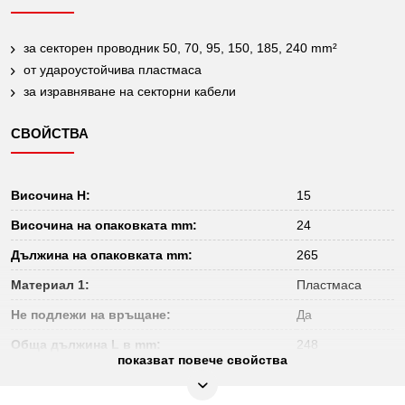
за секторен проводник 50, 70, 95, 150, 185, 240 mm²
от удароустойчива пластмаса
за изравняване на секторни кабели
СВОЙСТВА
Височина H:
15
Височина на опаковката mm:
24
Дължина на опаковката mm:
265
Материал 1:
Пластмаса
Не подлежи на връщане:
Да
Обща дължина L в mm:
248
показват повече свойства
Тегло в g:
132
Удостоверение за проверка:
1000V