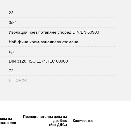
23
3/8"
Изолация чрез потапяне според DIN/EN 60900
Най-фина хром-ванадиева стомана
Да
DIN 3120, ISO 1174, IEC 60900
72
E-TORX®
1
1000V
дълъг
Препоръчителна цена на
ина на
VDE тестван
дребно:
Количество
вката mm
(без ДДС.)