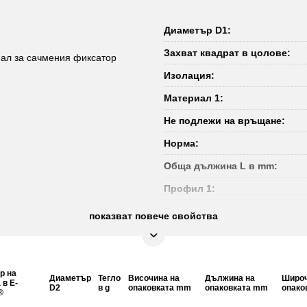
Диаметър D1:
Захват квадрат в цолове:
нал за сачмения фиксатор
Изолация:
Материал 1:
Не подлежи на връщане:
Норма:
Обща дължина L в mm:
Профил 1:
Съдържание на опаковката:
показват повече свойства
Удостоверение за проверка:
Форма:
р на
Диаметър
Тегло
Височина на
Функции – атрибут 1:
Дължина на
Широч
 в E-
D2
в g
опаковката mm
опаковката mm
опако
®