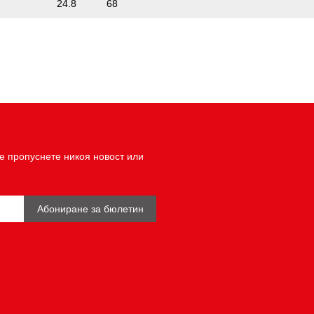
24.8
68
е пропуснете никоя новост или
Абониране за бюлетин