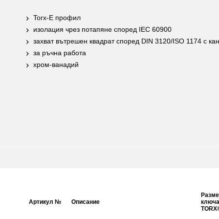
Torx-E профил
изолация чрез потапяне според IEC 60900
захват вътрешен квадрат според DIN 3120/ISO 1174 с ка
за ръчна работа
хром-ванадий
Разме
Артикул №
Описание
ключа
TORX