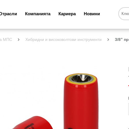
Отрасли
Компанията
Кариера
Новини
за МПС
Хибридни и високоволтови инструменти
3/8” п