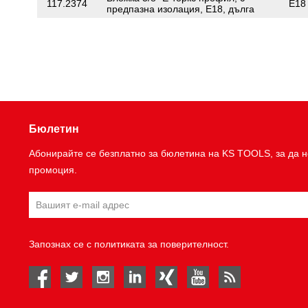
117.2374
E18
предпазна изолация, E18, дълга
Бюлетин
Абонирайте се безплатно за бюлетина на KS TOOLS, за да н
промоция.
Запознах се с
политиката за поверителност
.
facebook
twitter
instagram
linked in
Xing
youtube
rss