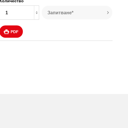
Количество
Запитване*
PDF