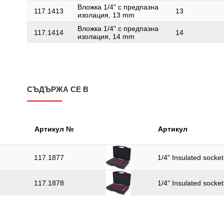
Вложка 1/4" с предпазна
117.1413
13
изолация, 13 mm
Вложка 1/4" с предпазна
117.1414
14
изолация, 14 mm
СЪДЪРЖА СЕ В
Артикул №
Артикул
117.1877
1/4" Insulated socke
117.1878
1/4" Insulated socke