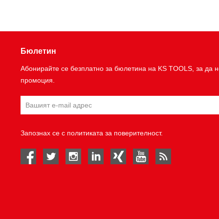
Бюлетин
Абонирайте се безплатно за бюлетина на KS TOOLS, за да н
промоция.
Запознах се с
политиката за поверителност
.
facebook
twitter
instagram
linked in
Xing
youtube
rss