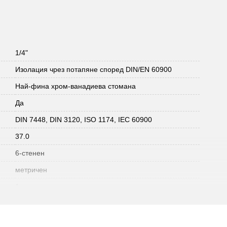
1/4"
Изолация чрез потапяне според DIN/EN 60900
Най-фина хром-ванадиева стомана
Да
DIN 7448, DIN 3120, ISO 1174, IEC 60900
37.0
6-стенен
метричен
1
1000V
VDE тестван