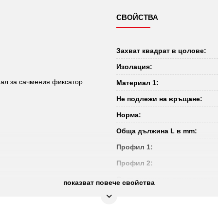
СВОЙСТВА
Захват квадрат в цолове:
Изолация:
нал за сачмения фиксатор
Материал 1:
Не подлежи на връщане:
Норма:
Обща дължина L в mm:
Профил 1:
Профил 2:
Съдържание на опаковката:
показват повече свойства
Удостоверение за проверка:
Функции – атрибут 1: