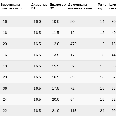
Височина на
Диаметър
Диаметър
Дължина на
Тегло
Шир
опаковката mm
D1
D2
опаковката mm
в g
опа
16
16.0
10.0
80
14
90
16
16.5
11.5
12
12
40
20
16.5
12.0
479
12
18
16
16.5
13.5
17
15
44
18
16.5
15.5
52
15
90
20
16.5
16.5
69
16
32
36
16.5
17.5
72
18
35
24
16.5
20.0
54
18
32
22
16.5
21.0
115
24
99