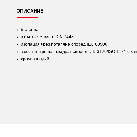
ОПИСАНИЕ
6-стенна
в съответствие с DIN 7448
изолация чрез потапяне според IEC 60900
захват вътрешен квадрат според DIN 3120/ISO 1174 с ка
хром-ванадий