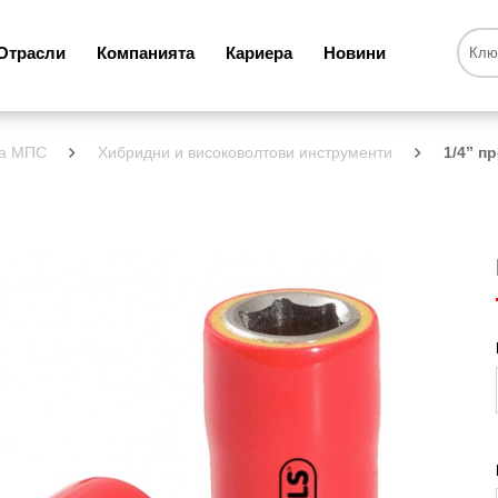
Отрасли
Компанията
Кариера
Новини
за МПС
Хибридни и високоволтови инструменти
1/4” п