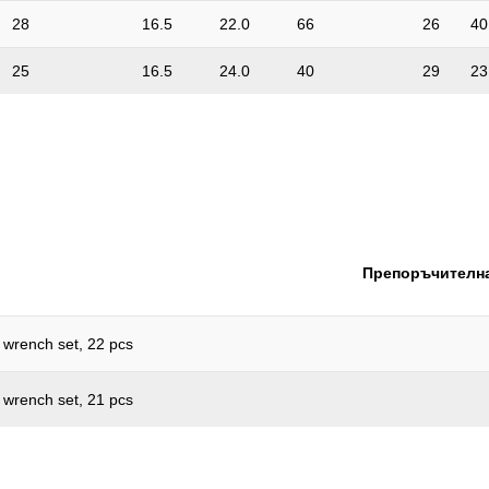
28
16.5
22.0
66
26
40
25
16.5
24.0
40
29
23
Препоръчителна
t wrench set, 22 pcs
t wrench set, 21 pcs