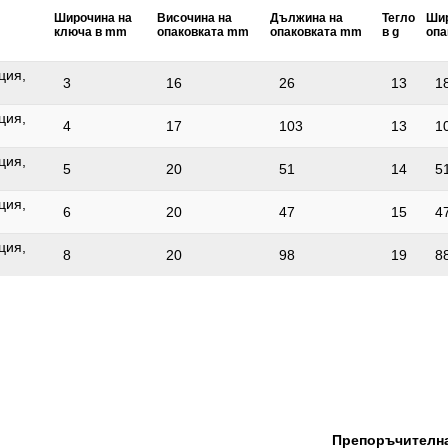
Широчина на
Височина на
Удостоверение за проверка:
Дължина на
Тегло
Шир
ключа в mm
опаковката mm
опаковката mm
в g
опа
ция,
3
16
26
13
1
ция,
4
17
103
13
1
ция,
5
20
51
14
5
ция,
6
20
47
15
4
ция,
8
20
98
19
8
Препоръчителна