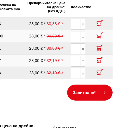
Препоръчителна цена
очина на
1000V
на дребно:
Количество
ковката mm
(без ДДС.)
8
28,00 € *
30,88 € *
00
28,00 € *
30,88 € *
1
28,00 € *
30,88 € *
7
28,00 € *
32,19 € *
8
28,00 € *
32,19 € *
Запитване*
 цена на дребно: