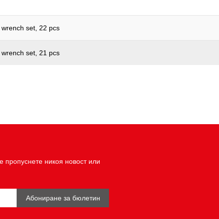
t wrench set, 22 pcs
t wrench set, 21 pcs
е пропуснете никоя новост или
Абониране за бюлетин