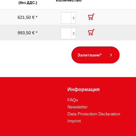
Количество
(без ДДС.)
621,50 € *
993,50 € *
Запитване*
Информация
FAQs
Newsletter
Data Protection Declaration
Imprint