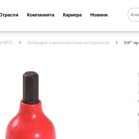
Отрасли
Компанията
Кариера
Новини
за МПС
Хибридни и високоволтови инструменти
1/4” п