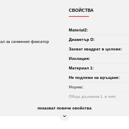
СВОЙСТВА
Material2:
Диаметър D:
нал за сачмения фиксатор
Захват квадрат в цолове:
Изолация:
Материал 1:
Не подлежи на връщане:
Норма:
Обща дължина L в mm:
Профил 1:
показват повече свойства
Профил 2:
Съдържание на опаковката: