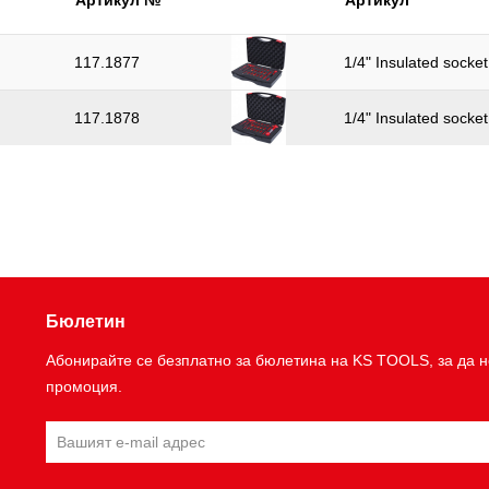
Артикул №
Артикул
117.1877
1/4" Insulated socke
117.1878
1/4" Insulated socke
Бюлетин
Абонирайте се безплатно за бюлетина на KS TOOLS, за да н
промоция.