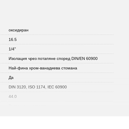
оксидиран
16.5
1/4"
Изолация чрез потапяне според DIN/EN 60900
Най-фина хром-ванадиева стомана
Да
DIN 3120, ISO 1174, IEC 60900
44.0
Вътрешен шестостен
метричен
1