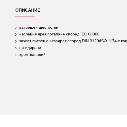
ОПИСАНИЕ
вътрешен шестостен
изолация чрез потапяне според IEC 60900
захват вътрешен квадрат според DIN 3120/ISO 1174 с ка
оксидирани
хром-ванадий