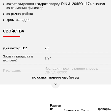
захват вътрешен квадрат според DIN 3120/ISO 1174 с канал
за сачмения фиксатор
за ръчна работа
хром-ванадий
СВОЙСТВА
Диаметър D1:
23
Захват квадрат в
1/2"
цолове:
Изолация чрез потапяне според
Изолация:
DIN/EN 60900
показват повече свойства
Материал 1:
Най-фина хром-ванадиева стомана
Не подлежи на
Да
връщане:
Норма:
DIN 3120, ISO 1174, IEC 60900
Размер
Обща дължина L в mm:
55
на
Препоръч
Диаметър
Тегло