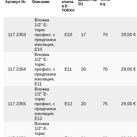
Артикул №
Описание
ключа
D2
в g
в E-
Профил 1:
E-TORX®
TORX®
Съдържание на
Вложка
1
опаковката:
1/2" Е-
торкс
Удостоверение за
117.2353
профил, с
E10
17
70
29,00 €
1000V
проверка:
предпазна
изолация,
Функции – атрибут 1:
VDE тестван
E10
Вложка
1/2" Е-
торкс
117.2354
профил, с
E11
20
70
29,00 €
предпазна
изолация,
E11
Вложка
1/2" Е-
торкс
117.2355
профил, с
E12
20
75
29,00 €
предпазна
изолация,
E12
Вложка
1/2" Е-
торкс