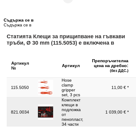
Височина на опаковката mm:
30
Външен диаметър на маркуча в mm:
30,0
Дължина на опаковката mm:
Съдържа се в
258
Съдържа се в
Материал 1:
Пластмаса
Статията Клещи за прищипване на гъвкави
Обща дължина L в mm:
180.0
тръби, Ø 30 mm (115.5053) е включена в
Съдържание на опаковката:
1
Тегло в g:
130
Препоръчителна
Артикул
Артикул
цена на дребно:
№
Функции – атрибут 1:
блокиращ се
(без ДДС.)
Широчина на опаковката mm:
Hose
107
clamp
115.5050
11,00 € *
gripper
set, 3 pcs
Комплект
клещи в
подложка
821.0034
1 039,00 € *
от
пенопласт,
34 части