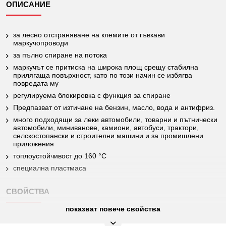
ОПИСАНИЕ
за лесно отстраняване на клемите от гъвкави
маркучопроводи
за пълно спиране на потока
маркучът се притиска на широка площ срещу стабилна
прилягаща повърхност, като по този начин се избягва
повредата му
регулируема блокировка с функция за спиране
Предпазват от изтичане на бензин, масло, вода и антифриз.
много подходящи за леки автомобили, товарни и пътнически
автомобили, миниванове, камиони, автобуси, трактори,
селскостопански и строителни машини и за промишлени
приложения
топлоустойчивост до 160 °C
специална пластмаса
СВОЙСТВА
показват повече свойства