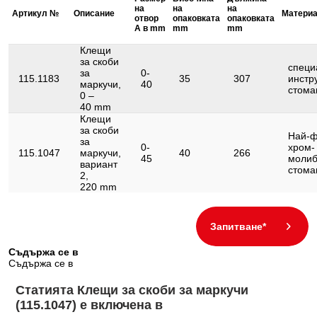
Функции – атрибут 1:
блокиращ се
на
на
на
Артикул №
Описание
Материа
отвор
опаковката
опаковката
А в mm
mm
mm
Клещи
за скоби
специ
за
0-
115.1183
35
307
инстр
маркучи,
40
стома
0 –
40 mm
Клещи
за скоби
Най-
за
0-
хром-
115.1047
маркучи,
40
266
45
молиб
вариант
стома
2,
220 mm
Запитване*
Съдържа се в
Съдържа се в
Статията Клещи за скоби за маркучи
(115.1047) е включена в