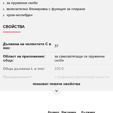
за пружинни скоби
включително блокировка с функция за спиране
хром-молибден
СВОЙСТВА
Дължина на челюстите C в
37
mm:
Област на приложение:
за самозатягащи се пружинни
обща:
скоби
Обща дължина L в mm:
220.0
Принадлежност:
с подвижни притискащи челюсти
показват повече свойства
изолирана чрез потапяне
Ръкохватка:
дръжка
Съдържание на опаковката:
1
Форма:
прав
Размер
Височина
Дължина