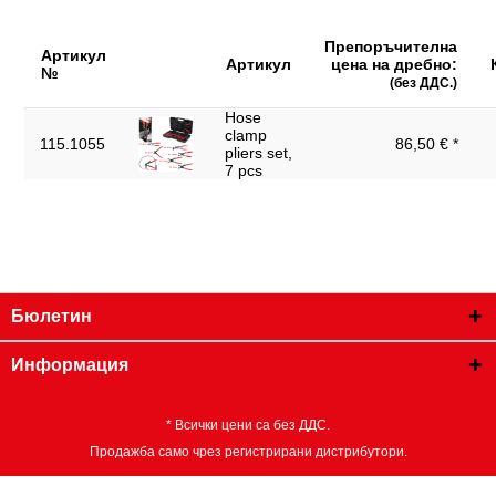
Препоръчителна
Артикул
Артикул
цена на дребно:
№
(без ДДС.)
Hose
clamp
115.1055
86,50 € *
pliers set,
7 pcs
Бюлетин
Информация
* Всички цени са без ДДС.
Продажба само чрез регистрирани дистрибутори.