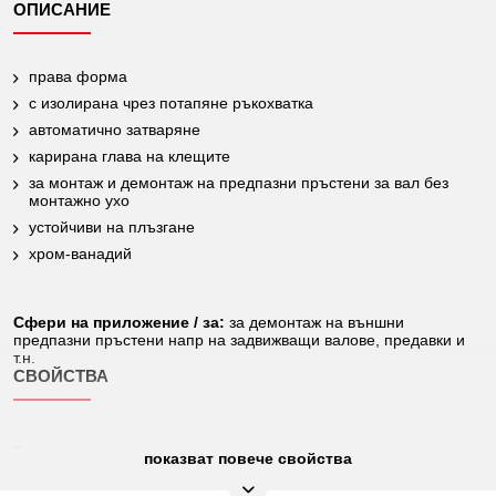
ОПИСАНИЕ
права форма
с изолирана чрез потапяне ръкохватка
автоматично затваряне
карирана глава на клещите
за монтаж и демонтаж на предпазни пръстени за вал без
монтажно ухо
устойчиви на плъзгане
хром-ванадий
Сфери на приложение / за:
за демонтаж на външни
предпазни пръстени напр на задвижващи валове, предавки и
т.н.
СВОЙСТВА
Височина на опаковката
показват повече свойства
25
mm: