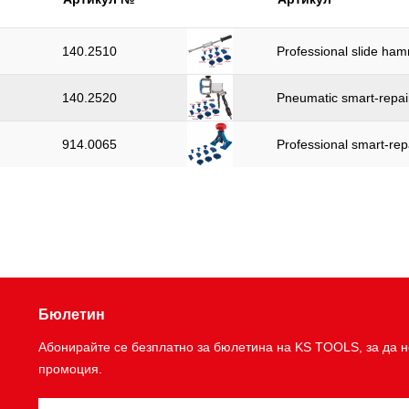
140.2510
Professional slide ham
140.2520
Pneumatic smart-repair
914.0065
Professional smart-repa
Бюлетин
Абонирайте се безплатно за бюлетина на KS TOOLS, за да н
промоция.