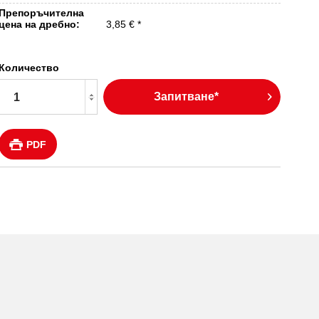
Препоръчителна
цена на дребно:
3,85 € *
Количество
Запитване*
PDF