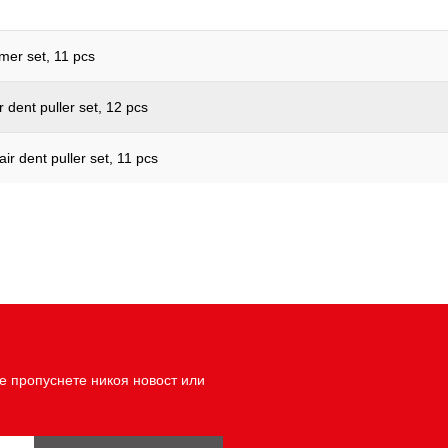
mer set, 11 pcs
 dent puller set, 12 pcs
ir dent puller set, 11 pcs
е пропуснете никоя новост или