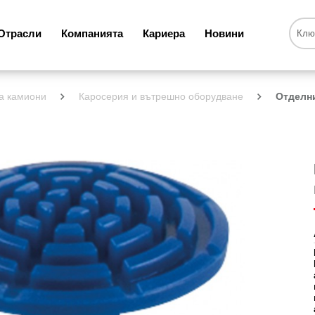
Отрасли
Компанията
Кариера
Новини
а камиони
Каросерия и вътрешно оборудване
Отделн