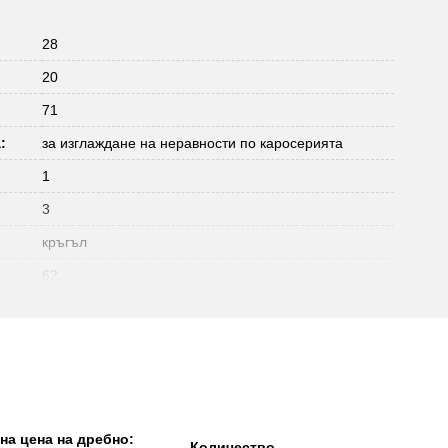
28
20
71
:
за изглаждане на неравности по каросерията
1
3
кръгъл
:
62
а цена на дребно:
Количество