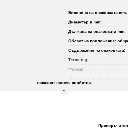
Височина на опаковката mm:
Диаметър в mm:
Дължина на опаковката mm:
Област на приложение: обща
Съдържание на опаковката:
Тегло в g:
Форма:
Широчина на опаковката mm
показват повече свойства
Препоръчителн