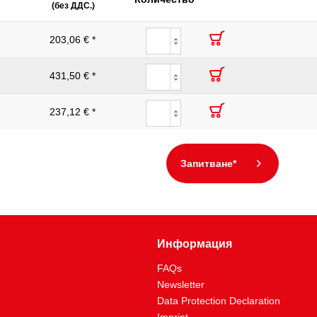
(без ДДС.)
203,06 € *
431,50 € *
237,12 € *
Запитване*
Информация
FAQs
Newsletter
Data Protection Declaration