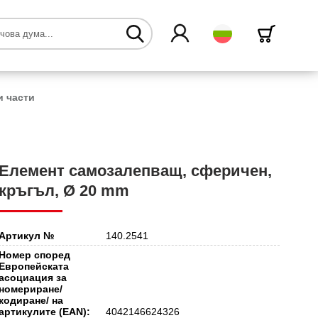
български
и части
Елемент самозалепващ, сферичен,
кръгъл, Ø 20 mm
Артикул №
140.2541
Номер според
Европейската
асоциация за
номериране/
кодиране/ на
артикулите (EAN):
4042146624326