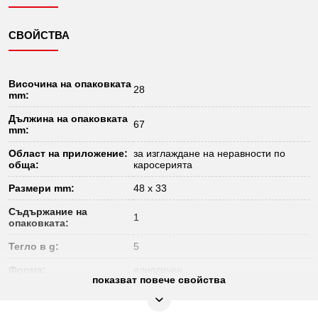
СВОЙСТВА
Височина на опаковката
28
mm:
Дължина на опаковката
67
mm:
Област на приложение:
за изглаждане на неравности по
обща:
каросерията
Размери mm:
48 x 33
Съдържание на
1
опаковката:
Тегло в g:
5
Форма:
елиптичен
показват повече свойства
Широчина на
83
опаковката mm: