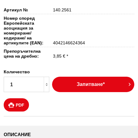
Артикул №
140.2561
Номер според
Европейската
асоциация за
номериране/
кодиране/ на
артикулите (EAN):
4042146624364
Препоръчителна
цена на дребно:
3,85 € *
Количество
Запитване*
PDF
ОПИСАНИЕ