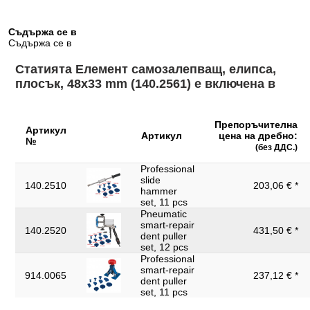
Съдържа се в
Съдържа се в
Статията Елемент самозалепващ, елипса,
плосък, 48х33 mm (140.2561) е включена в
Препоръчителна
Артикул
Артикул
цена на дребно:
№
(без ДДС.)
Professional
slide
140.2510
203,06 € *
hammer
set, 11 pcs
Pneumatic
smart-repair
140.2520
431,50 € *
dent puller
set, 12 pcs
Professional
smart-repair
914.0065
237,12 € *
dent puller
set, 11 pcs