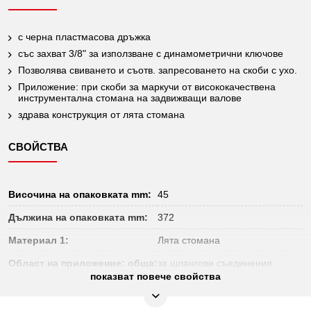
с черна пластмасова дръжка
със захват 3/8" за използване с динамометрични ключове
Позволява свиването и съотв. запресоването на скоби с ухо.
Приложение: при скоби за маркучи от висококачествена
инструментална стомана на задвижващи валове
здрава конструкция от лята стомана
СВОЙСТВА
Височина на опаковката mm:
45
Дължина на опаковката mm:
372
Материал 1:
Лята стомана
Област на приложение: обща:
за шлангови съединения
показват повече свойства
Обща дължина L в mm:
270.0
Размер на отвор А в mm:
0-45