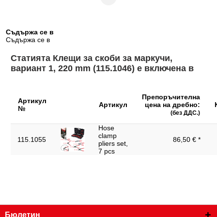
Област на приложение:
за самозатягащи се пружинни
обща:
скоби
Обща дължина L в mm:
220.0
Съдържа се в
Съдържа се в
Принадлежност:
с подвижни притискащи челюсти
Статията Клещи за скоби за маркучи,
Размер на отвор А в mm:
0-45
вариант 1, 220 mm (115.1046) е включена в
Ръкохватка:
изолирана чрез потапяне дръжка
Съдържание на
1
Препоръчителна
опаковката:
Артикул
Артикул
цена на дребно:
№
Тегло в g:
230
(без ДДС.)
Hose
Форма:
прав
clamp
115.1055
86,50 € *
pliers set,
Функции – атрибут 1:
блокиращ се
7 pcs
Широчина на опаковката
91
mm:
Бюлетин