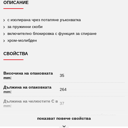
ОПИСАНИЕ
с изолирана чрез потапяне ръкохватка
за пружинни скоби
включително блокировка с функция за спиране
хром-молибден
СВОЙСТВА
Височина на опаковката
35
mm:
Дължина на опаковката
264
mm:
Дължина на челюстите C в
37
mm:
Най-фина хром-молибденова
Материал 1:
показват повече свойства
стомана