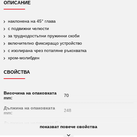
ОПИСАНИЕ
наклонена на 45° глава
с подвижни челюсти
за труднодостъпни пружинни скоби
включително фиксиращо устройство
с изолирана чрез потапяне ръкохватка
хром-молибден
СВОЙСТВА
Височина на опаковката
70
mm:
Дължина на опаковката
248
mm:
Дължина на челюстите C в
55
показват повече свойства
mm: