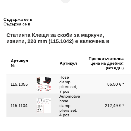
Най-фина хром-молибденова
Материал 1:
стомана
Област на приложение:
за самозатягащи се пружинни
Съдържа се в
обща:
скоби
Съдържа се в
Обща дължина L в mm:
220.0
Статията Клещи за скоби за маркучи,
Принадлежност:
с подвижни притискащи челюсти
извити, 220 mm (115.1042) е включена в
Размер на отвор А в mm:
0-65
Ръкохватка:
изолирана чрез потапяне дръжка
Препоръчителна
Артикул
Артикул
цена на дребно:
№
Съдържание на
(без ДДС.)
1
опаковката:
Hose
clamp
Тегло в g:
210
115.1055
86,50 € *
pliers set,
7 pcs
Форма:
наклонен под ъгъл 45°
Automotive
hose
Функции – атрибут 1:
блокиращ се
115.1104
clamp
212,49 € *
pliers set,
Широчина на опаковката
106
4 pcs
mm: