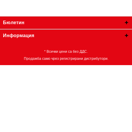
Бюлетин
Информация
* Всички цени са без ДДС.
Продажба само чрез регистрирани дистрибутори.