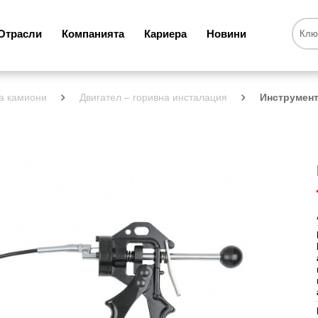
Отрасли
Компанията
Кариера
Новини
а камиони
Двигател – горивна инсталация
Инструмент