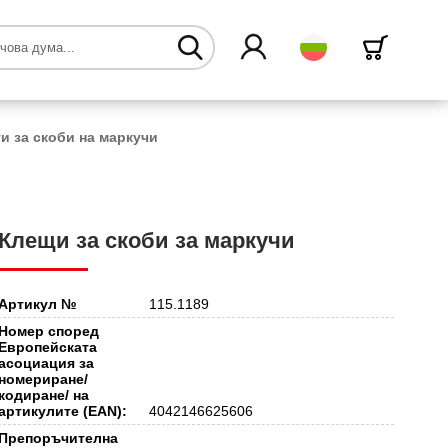
български
и за скоби на маркучи
Клещи за скоби за маркучи
Артикул №
115.1189
Номер според
Европейската
асоциация за
номериране/
кодиране/ на
артикулите (EAN):
4042146625606
Препоръчителна