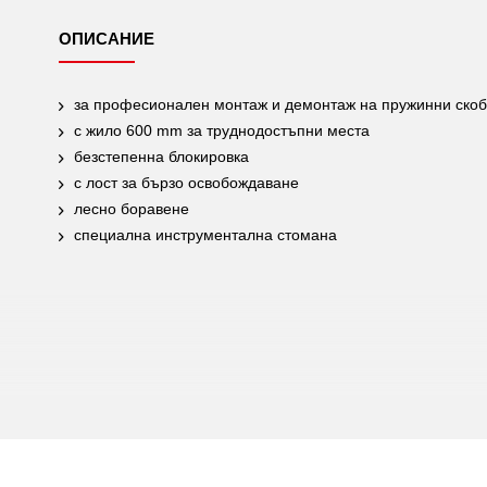
ОПИСАНИЕ
за професионален монтаж и демонтаж на пружинни ско
с жило 600 mm за труднодостъпни места
безстепенна блокировка
с лост за бързо освобождаване
лесно боравене
специална инструментална стомана