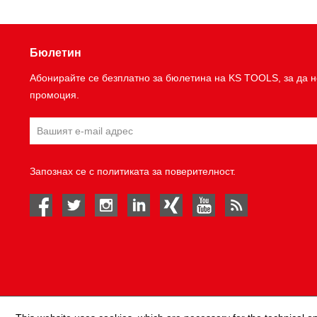
Бюлетин
Абонирайте се безплатно за бюлетина на KS TOOLS, за да н
промоция.
Запознах се с
политиката за поверителност
.
facebook
twitter
instagram
linked in
Xing
youtube
rss