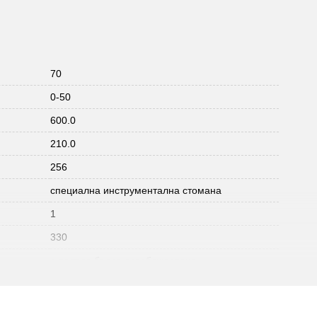
70
0-50
600.0
210.0
256
специална инструментална стомана
1
330
с лост за бързо освобождаване
:
219