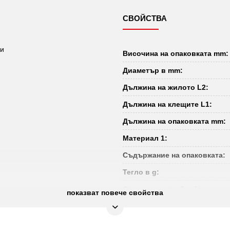
СВОЙСТВА
би
Височина на опаковката mm:
Диаметър в mm:
Дължина на жилото L2:
Дължина на клещите L1:
Дължина на опаковката mm:
Материал 1:
Съдържание на опаковката:
Тегло в g:
Функции – атрибут 1:
показват повече свойства
Широчина на опаковката mm