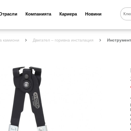
Отрасли
Компанията
Кариера
Новини
а камиони
Двигател – горивна инсталация
Инструмент