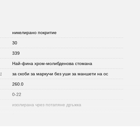
никелирано покритие
30
339
Най-фина хром-молибденова стомана
:
за скоби за маркучи без уши за маншети на ос
260.0
0-22
изолирана чрез потапяне дръжка
1
380
:
112