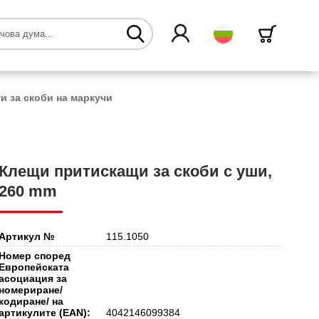
български
и за скоби на маркучи
Клещи притискащи за скоби с уши,
260 mm
Артикул №
115.1050
Номер според
Европейската
асоциация за
номериране/
кодиране/ на
артикулите (EAN):
4042146099384