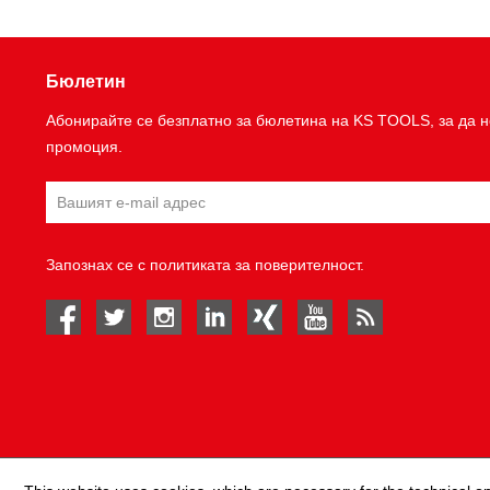
Бюлетин
Абонирайте се безплатно за бюлетина на KS TOOLS, за да н
промоция.
Запознах се с
политиката за поверителност
.
facebook
twitter
instagram
linked in
Xing
youtube
rss