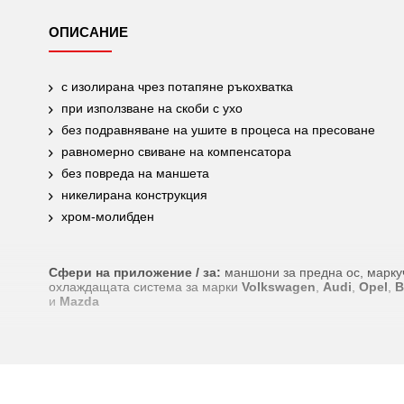
ОПИСАНИЕ
с изолирана чрез потапяне ръкохватка
при използване на скоби с ухо
без подравняване на ушите в процеса на пресоване
равномерно свиване на компенсатора
без повреда на маншета
никелирана конструкция
хром-молибден
Сфери на приложение / за:
маншони за предна ос, марку
охлаждащата система за марки
Volkswagen
,
Audi
,
Opel
,
и
Mazda