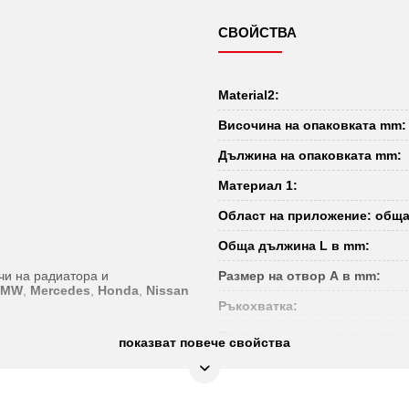
СВОЙСТВА
Material2:
Височина на опаковката mm:
Дължина на опаковката mm:
Материал 1:
Област на приложение: обща
Обща дължина L в mm:
чи на радиатора и
Размер на отвор А в mm:
BMW
,
Mercedes
,
Honda
,
Nissan
Ръкохватка:
Съдържание на опаковката:
показват повече свойства
Тегло в g:
Широчина на опаковката mm