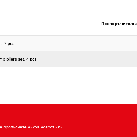
Функции – атрибут 1:
Широчина на опаковката mm
Препоръчителна
t, 7 pcs
p pliers set, 4 pcs
е пропуснете никоя новост или