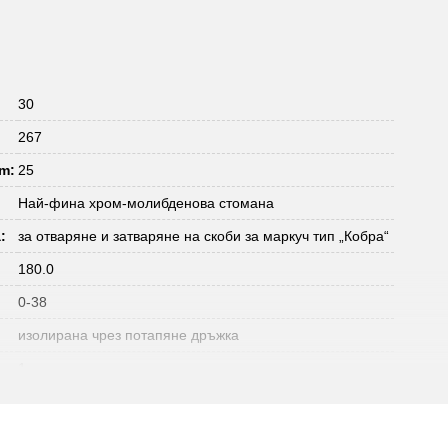
30
267
m:
25
Най-фина хром-молибденова стомана
:
за отваряне и затваряне на скоби за маркуч тип „Кобра“
180.0
0-38
изолирана чрез потапяне дръжка
1
215
прав