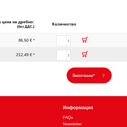
самоотварящи се
:
93
 цена на дребно:
Количество
(без ДДС.)
86,50 € *
212,49 € *
Запитване*
Информация
FAQs
Newsletter