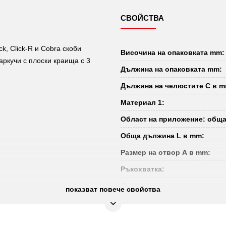
СВОЙСТВА
, Click-R и Cobra скоби
Височина на опаковката mm:
ркучи с плоски краища с 3
Дължина на опаковката mm:
Дължина на челюстите C в m
Материал 1:
Област на приложение: обща
Обща дължина L в mm:
Размер на отвор А в mm:
Ръкохватка:
Съдържание на опаковката:
показват повече свойства
Тегло в g:
Форма: