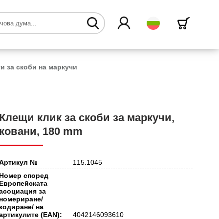
български
и за скоби на маркучи
Клещи клик за скоби за маркучи,
ковани, 180 mm
Артикул №
115.1045
Номер според
Европейската
асоциация за
номериране/
кодиране/ на
артикулите (EAN):
4042146093610