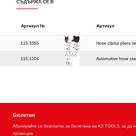
СЪДЪРЖА СЕ В
Артикул №
Артикул
115.1055
Hose clamp pliers se
115.1104
Automotive hose clam
Бюлетин
Абонирайте се безплатно за бюлетина на KS TOOLS, за да н
промоция.