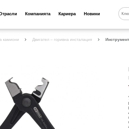
Отрасли
Компанията
Кариера
Новини
а камиони
Двигател – горивна инсталация
Инструмент