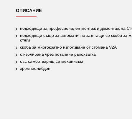
ОПИСАНИЕ
подходящи за професионален монтаж и демонтаж на Click
подходящи също за автоматично затягащи се скоби за ма
стяги
скоба за многократно използване от стомана V2A
с изолирана чрез потапяне ръкохватка
със самоотварящ се механизъм
хром-молибден